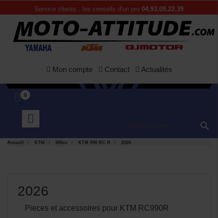
Service clients : les conseils d'un pro
04.93.09.22.39
Mon compte
Contact
Actualités
0

Accueil
KTM
990cc
KTM 990 RC R
2026
2026
Pieces et accessoires pour KTM RC990R