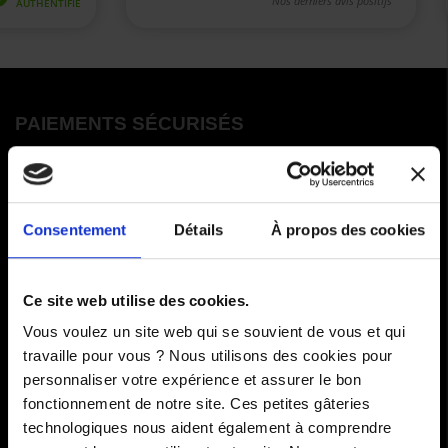
PAIEMENTS SÉCURISÉS
Cartes bancaires - PayPal
Paiement en 3 ou 4 fois
Consentement
Détails
À propos des cookies
COMMANDES
Ce site web utilise des cookies.
Vous voulez un site web qui se souvient de vous et qui
Paiements
travaille pour vous ? Nous utilisons des cookies pour
personnaliser votre expérience et assurer le bon
Livraisons
fonctionnement de notre site. Ces petites gâteries
Comment renvoyer des articles
technologiques nous aident également à comprendre