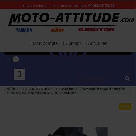
Service clients : les conseils d'un pro
04.93.09.22.39
Mon compte
Contact
Actualités
0

Accueil
EQUIPEMENT MOTO
BAGAGERIE
Accessoire et support bagagerie
Bride pour Tanklock Givi BF21 MT07 2014-2017
-50%