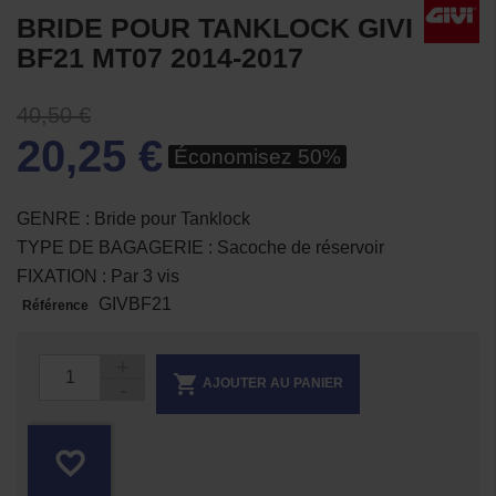
BRIDE POUR TANKLOCK GIVI
BF21 MT07 2014-2017
40,50 €
20,25 €
Économisez 50%
GENRE : Bride pour Tanklock
TYPE DE BAGAGERIE : Sacoche de réservoir
FIXATION : Par 3 vis
GIVBF21
Référence

AJOUTER AU PANIER
favorite_border