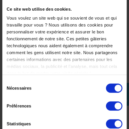
INTÉRESSER
Ce site web utilise des cookies.
Vous voulez un site web qui se souvient de vous et qui
-8%
travaille pour vous ? Nous utilisons des cookies pour
personnaliser votre expérience et assurer le bon
fonctionnement de notre site. Ces petites gâteries
technologiques nous aident également à comprendre
comment les gens utilisent notre site. Nous partageons
certaines informations avec des partenaires pour les
médias sociaux, la publicité et l'analyse, mais tout cela
dans le but de rendre votre visite géniale !
Sélection
Nécessaires
perm_identity
du
consentement
Se
connecter
Préférences
Statistiques
ETUI ETANCHE POUR SMARTPHONE GIVI S519