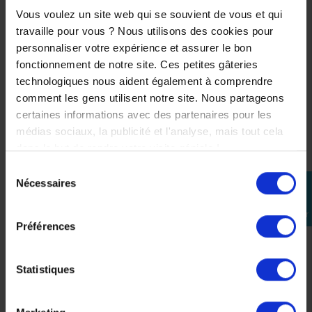
Vous voulez un site web qui se souvient de vous et qui
travaille pour vous ? Nous utilisons des cookies pour
personnaliser votre expérience et assurer le bon
fonctionnement de notre site. Ces petites gâteries
technologiques nous aident également à comprendre
comment les gens utilisent notre site. Nous partageons
certaines informations avec des partenaires pour les
médias sociaux, la publicité et l'analyse, mais tout cela
dans le but de rendre votre visite géniale !
Sélection
Nécessaires
perm_identity
du
consentement
Se
connecter
Barillet standard pour TOP CASE YAMAHA
Préférences
27,00 €
Statistiques