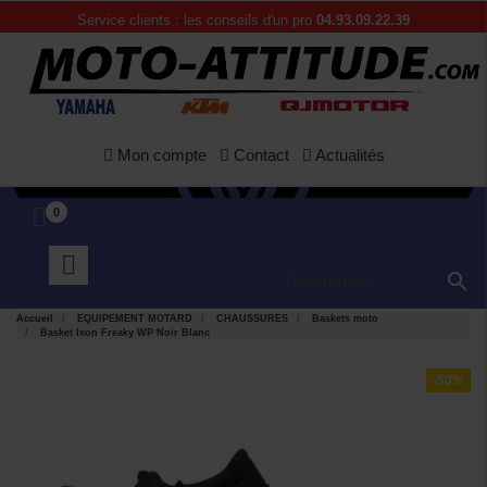
Service clients : les conseils d'un pro
04.93.09.22.39
Mon compte
Contact
Actualités
0

Accueil
EQUIPEMENT MOTARD
CHAUSSURES
Baskets moto
Basket Ixon Freaky WP Noir Blanc
-50%