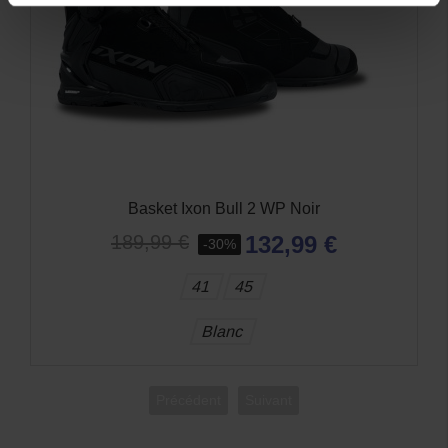
Basket Ixon Bull 2 WP Noir
132,99 €
189,99 €
-30%
41
45
Blanc
Précédent
Suivant