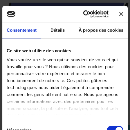
VOUS AIMEREZ AUSSI
-50%
Consentement
Détails
À propos des cookies
Basket
Ce site web utilise des cookies.
Ixon
Freaky
Vous voulez un site web qui se souvient de vous et qui
WP
travaille pour vous ? Nous utilisons des cookies pour
Noir
Blanc
personnaliser votre expérience et assurer le bon
Rouge
fonctionnement de notre site. Ces petites gâteries
189,99 €
technologiques nous aident également à comprendre
comment les gens utilisent notre site. Nous partageons
-50%
certaines informations avec des partenaires pour les
95,00 €
médias sociaux, la publicité et l'analyse, mais tout cela
dans le but de rendre votre visite géniale !
40
Sélection
41