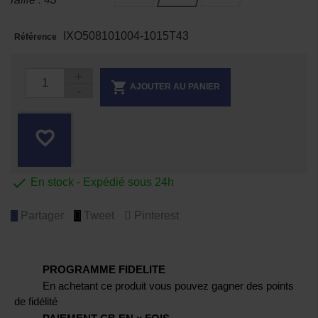
IXO508101004-1015T43
Référence

AJOUTER AU PANIER
favorite_border

En stock - Expédié sous 24h
Partager
Tweet
Pinterest
PROGRAMME FIDELITE
En achetant ce produit vous pouvez gagner des points
de fidélité