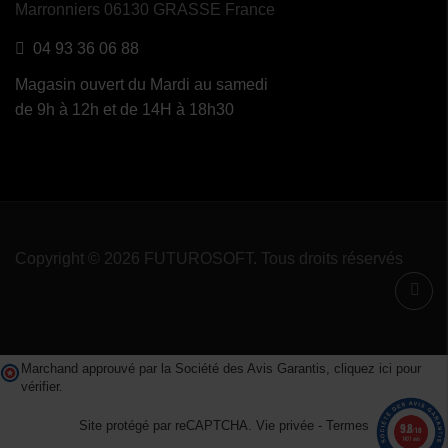
Marronniers 06130 GRASSE France
04 93 36 06 88
Magasin ouvert du Mardi au samedi
de 9h à 12h et de 14H à 18h30
Copyright © 2026 FUTUROSOFT. Tous droits réservés
Marchand approuvé par la Société des Avis Garantis,
cliquez ici pour
vérifier
.
Site protégé par reCAPTCHA.
Vie privée
-
Termes
9.8
/10
1491 avis