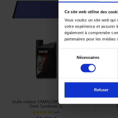
Ce site web utilise des cook
Vous voulez un site web qui s
votre expérience et assurer l
également à comprendre comme
partenaires pour les médias so
Sélection
Nécessaires
du
consentement
Refuser
Huile moteur YAMALUBE S4 10w40
Huile mo
Semi Synthese 1L
1