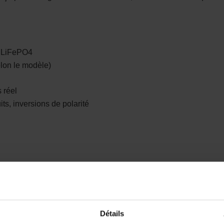
 LiFePO4
lon le modèle)
 réel
ts, inversions de polarité
Détails