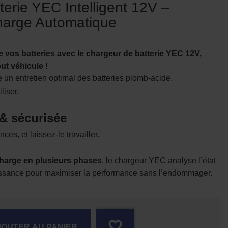
erie YEC Intelligent 12V –
harge Automatique
e vos batteries avec le chargeur de batterie YEC 12V,
out véhicule !
e un entretien optimal des batteries plomb-acide.
liser,
 & sécurisée
es, et laissez-le travailler.
harge en plusieurs phases
, le chargeur YEC analyse l’état
puissance pour maximiser la performance sans l’endommager.
favorite_border
JOUTER AU PANIER