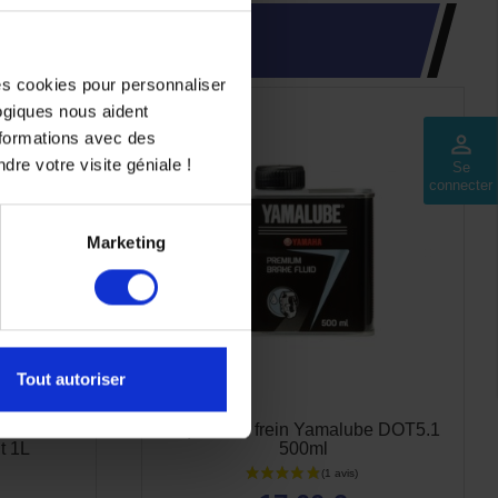
des cookies pour personnaliser
-5%
logiques nous aident
nformations avec des
perm_identity
dre votre visite géniale !
Se
connecter
Marketing
Tout autoriser
ement
Liquide de frein Yamalube DOT5.1
 1L
500ml