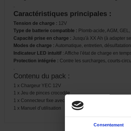
.
Caractéristiques principales :
Tension de charge :
12V
Type de batterie compatible :
Plomb-acide, AGM, GEL,
Capacité prise en charge :
Jusqu'à XX Ah (à adapter se
Modes de charge :
Automatique, entretien, désulfatation
Indicateur LED intuitif
: Affiche l'état de charge en temps
Protection intégrée :
Contre les surcharges, courts-circui
.
Contenu du pack :
1 x Chargeur YEC 12V
1 x Jeu de pinces crocodile
1 x Connecteur fixe avec œillets
1 x Manuel d’utilisation
Consentement