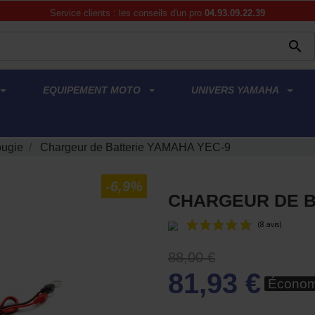
Service clients : les conseils d'un pro
04.93.09.22.39

EQUIPEMENT MOTO
UNIVERS YAMAHA
ougie
Chargeur de Batterie YAMAHA YEC-9
-6,9%
CHARGEUR DE B
88,00 €
81,93 €
Économ