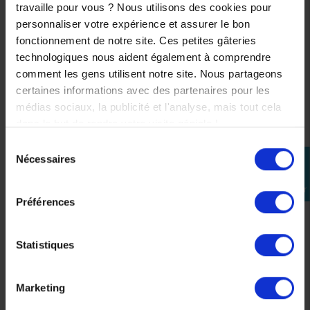
travaille pour vous ? Nous utilisons des cookies pour
personnaliser votre expérience et assurer le bon
fonctionnement de notre site. Ces petites gâteries
technologiques nous aident également à comprendre
comment les gens utilisent notre site. Nous partageons
certaines informations avec des partenaires pour les
médias sociaux, la publicité et l'analyse, mais tout cela
dans le but de rendre votre visite géniale !
Sélection
Nécessaires
perm_identity
du
consentement
Se
connecter
Batterie BS BTX9 12V 8,4Ah SLA sans entretien
Préférences
57,80 €
68,00 €
-15%
Statistiques
Marketing
Précédent
Suivant