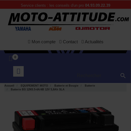
Service clients : les conseils d'un pro
04.93.09.22.39
Mon compte
Contact
Actualités
0

Accueil
EQUIPEMENT MOTO
Batterie et Bougie
Batterie
Batterie BS 12N5.5-4A/4B 12V 5,8Ah SLA