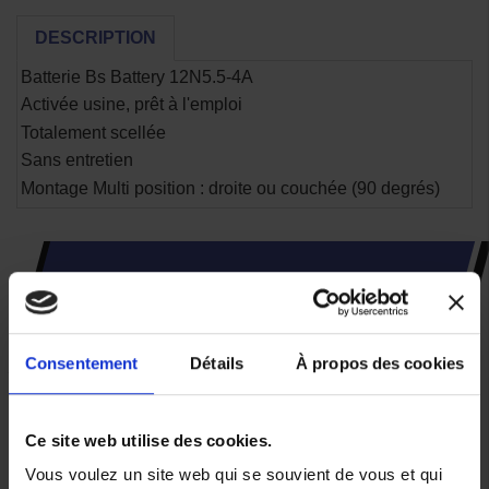
DESCRIPTION
Batterie Bs Battery 12N5.5-4A
Activée usine, prêt à l'emploi
Totalement scellée
Sans entretien
Montage Multi position : droite ou couchée (90 degrés)
CES PRODUITS SONT
SUSCEPTIBLES DE VOUS
INTÉRESSER
Consentement
Détails
À propos des cookies
-15%
Ce site web utilise des cookies.
Vous voulez un site web qui se souvient de vous et qui