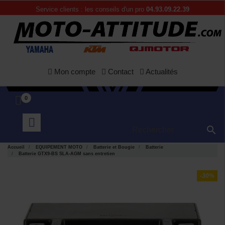
Service clients : les conseils d'un pro
04.93.09.22.39
Mon compte
Contact
Actualités
0

Accueil
EQUIPEMENT MOTO
Batterie et Bougie
Batterie
Batterie GTX9-BS SLA-AGM sans entretien
-30%