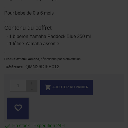
.
Pour bébé de 0 à 6 mois
.
Contenu du coffret
- 1 biberon Yamaha Paddock Blue 250 ml
- 1 tétine Yamaha assortie
.
Produit officiel Yamaha
, sélectionné par Moto Attitude.
QMN26DIFE012
Référence

AJOUTER AU PANIER
favorite_border

En stock - Expédition 24H