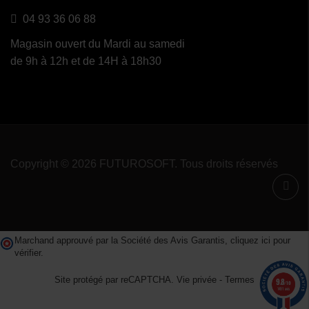
04 93 36 06 88
Magasin ouvert du Mardi au samedi
de 9h à 12h et de 14H à 18h30
Copyright © 2026 FUTUROSOFT. Tous droits réservés
Marchand approuvé par la Société des Avis Garantis,
cliquez ici pour
vérifier
.
Site protégé par reCAPTCHA.
Vie privée
-
Termes
9.8
/10
1491 avis