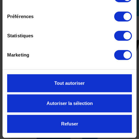
74/80
consentement
Se
cm
connecter
Préférences
50/56
cm
Statistiques
CES PRODUITS SONT
Marketing
SUSCEPTIBLES DE VOUS
INTÉRESSER
Tout autoriser
-5%
Autoriser la sélection
Refuser