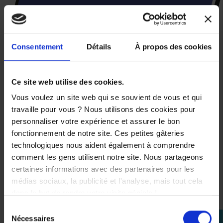
VOUS AIMEREZ AUSSI
RUPTURE
-30%
Consentement
Détails
À propos des cookies
DE
STOCK
Baby
Ce site web utilise des cookies.
Gift
Pack
Vous voulez un site web qui se souvient de vous et qui
Yamaha
travaille pour vous ? Nous utilisons des cookies pour
Paddock
2024
personnaliser votre expérience et assurer le bon
fonctionnement de notre site. Ces petites gâteries
49,00 €
technologiques nous aident également à comprendre
-30%
comment les gens utilisent notre site. Nous partageons
certaines informations avec des partenaires pour les
34,30 €
médias sociaux, la publicité et l'analyse, mais tout cela
dans le but de rendre votre visite géniale !
62/68
cm
Sélection
Nécessaires
perm_identity
du