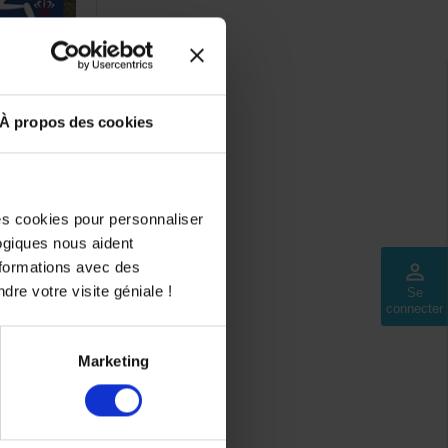
À propos des cookies
uin.
e EWC.
des cookies pour personnaliser
on et des
logiques nous aident
nformations avec des
perm_identity
dre votre visite géniale !
Se
connecter
Marketing