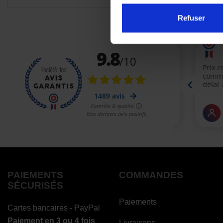
Refuser
PAIEMENTS
COMMANDES
SÉCURISÉS
Paiements
Cartes bancaires - PayPal
Paiement en 3 ou 4 fois
Livraisons