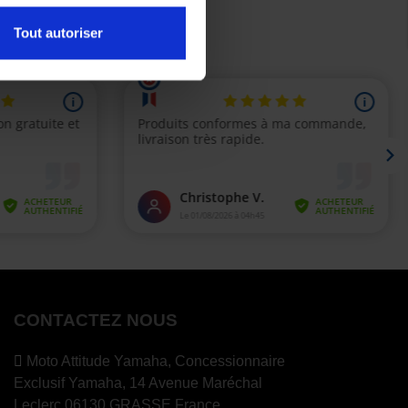
Tout autoriser
CONTACTEZ NOUS
Moto Attitude Yamaha,
Concessionnaire
Exclusif Yamaha, 14 Avenue Maréchal
Leclerc 06130 GRASSE France