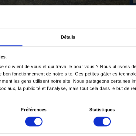
Barcelone J-6
Détails
près avoir fait un roulage d'essai ces lundi et mardi 24 et 25 j
ies.
 !!! Nous sommes surexcités à l'idée de participer en catégori
e souvient de vous et qui travaille pour vous ? Nous utilisons 
s vidéos en direct seront diffusées tout au long de la compétiti
e bon fonctionnement de notre site. Ces petites gâteries techno
nt les gens utilisent notre site. Nous partageons certaines i
es pilotes se prêteront au jeux de la présentation.
ciaux, la publicité et l'analyse, mais tout cela dans le but de ren
Préférences
Statistiques
Partager