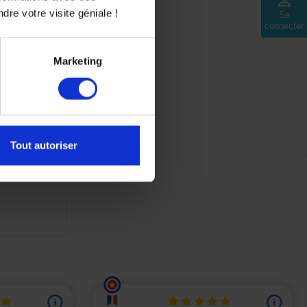
perm_identity
dre votre visite géniale !
Se
connecter
Marketing
Tout autoriser