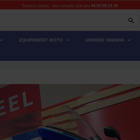
Service clients : les conseils d'un pro
04.93.09.22.39

EQUIPEMENT MOTO
UNIVERS YAMAHA