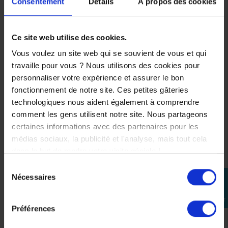
Consentement
Détails
À propos des cookies
Dorsale
Furygan
Ce site web utilise des cookies.
Full
Back 2
Vous voulez un site web qui se souvient de vous et qui
D3O
travaille pour vous ? Nous utilisons des cookies pour
personnaliser votre expérience et assurer le bon
39,90 €
fonctionnement de notre site. Ces petites gâteries
technologiques nous aident également à comprendre
6
comment les gens utilisent notre site. Nous partageons
7
certaines informations avec des partenaires pour les
médias sociaux, la publicité et l'analyse, mais tout cela
8
dans le but de rendre votre visite géniale !
9
Sélection
Nécessaires
perm_identity
du
consentement
Se
CES PRODUITS SONT
connecter
Préférences
SUSCEPTIBLES DE VOUS