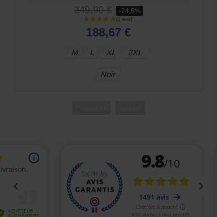
99,95 €
199,90 €
-50%
S
M
Précédent
Suivant