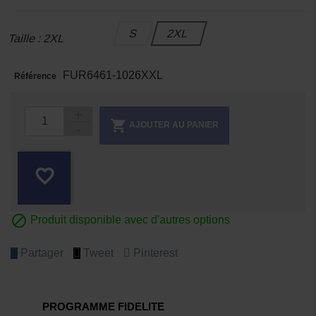
S
2XL
Taille : 2XL
FUR6461-1026XXL
Référence

AJOUTER AU PANIER
favorite_border

Produit disponible avec d'autres options
Partager
Tweet
Pinterest
PROGRAMME FIDELITE