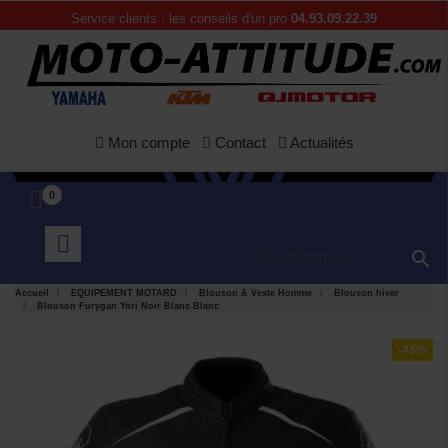
Service clients : les conseils d'un pro
04.93.09.22.39
Mon compte
Contact
Actualités
0

Accueil
EQUIPEMENT MOTARD
Blouson & Veste Homme
Blouson hiver
Blouson Furygan Yori Noir Blanc Blanc
-45%