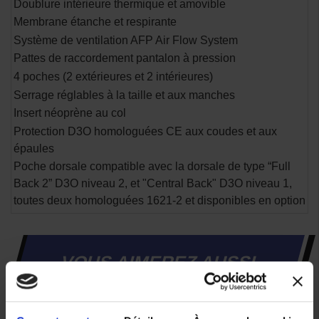
Doublure intérieure thermique et amovible
Membrane étanche et respirante
Système de ventilation AFP Air Flow System
Pattes de raccordement pantalon à pression
4 poches (2 extérieures et 2 intérieures)
Serrage réglables à la taille et aux manches
Insert néoprène au col
Protection D3O homologuées CE aux coudes et aux
épaules
Poche dorsale compatible avec la dorsale de type “Full
Back 2” D3O niveau 2, et "Central Back" D3O niveau 1,
toutes deux homologuées 1621-2 et disponibles en option
VOUS AIMEREZ AUSSI