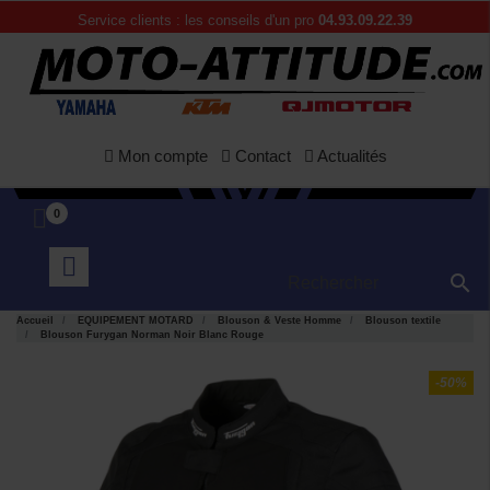
Service clients : les conseils d'un pro
04.93.09.22.39
Mon compte
Contact
Actualités
0

Accueil
EQUIPEMENT MOTARD
Blouson & Veste Homme
Blouson textile
Blouson Furygan Norman Noir Blanc Rouge
-50%