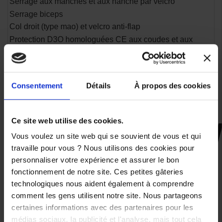
Serrage aux manches et aux hanche par velcro
Serrage biceps
Col droit (type mao) et velcro anti-flap
Protection D3O homologuées CE aux coudes et aux
épaules - Norme EN 1621-1
Poche pour dorsale compatible avec la dorsale de type
“Full Back” D3O niveau 2, et "Central Back" D3O niveau
Consentement
Détails
À propos des cookies
1, toutes deux homologuées 1621-2 et disponibles en
option
Ce site web utilise des cookies.
Vous voulez un site web qui se souvient de vous et qui
CES PRODUITS SONT
travaille pour vous ? Nous utilisons des cookies pour
SUSCEPTIBLES DE VOUS
personnaliser votre expérience et assurer le bon
INTÉRESSER
fonctionnement de notre site. Ces petites gâteries
technologiques nous aident également à comprendre
comment les gens utilisent notre site. Nous partageons
-30%
certaines informations avec des partenaires pour les
médias sociaux, la publicité et l'analyse, mais tout cela