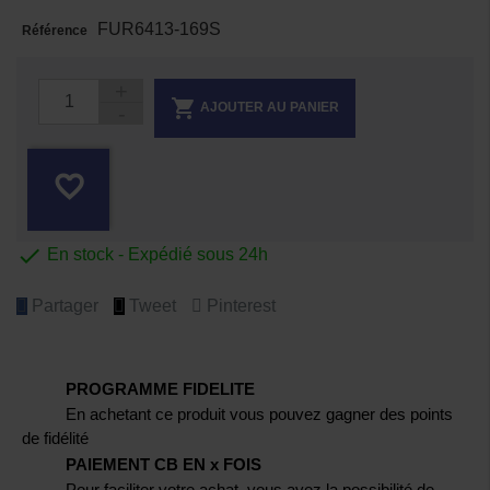
FUR6413-169S
Référence

AJOUTER AU PANIER
favorite_border

En stock - Expédié sous 24h
Partager
Tweet
Pinterest
PROGRAMME FIDELITE
En achetant ce produit vous pouvez gagner des points
de fidélité
PAIEMENT CB EN x FOIS
Pour faciliter votre achat, vous avez la possibilité de