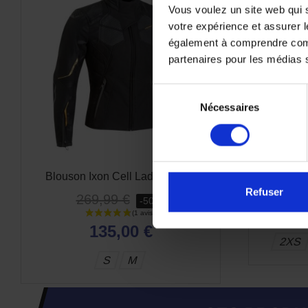
Vous voulez un site web qui s
votre expérience et assurer l
également à comprendre comme
partenaires pour les médias so
Sélection
Nécessaires
du
consentement
Blouson Ixon Cell Lady Noir Or
Blouson Ix
Refuser
269,99 €
-50%
269,9
135,00 €
2XS
S
M