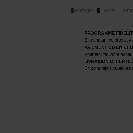
Partager
Tweet
Pinte
PROGRAMME FIDELIT
En achetant ce produit vo
PAIEMENT CB EN x FO
Pour faciliter votre achat,
LIVRAISON OFFERTE à p
En point relais ou en ret