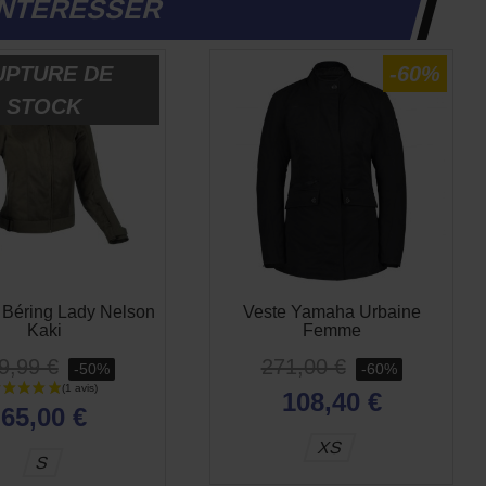
INTÉRESSER
UPTURE DE
-50%
-60%
STOCK
 Béring Lady Nelson
Veste Yamaha Urbaine
Kaki
Femme
9,99 €
271,00 €
-50%
-60%
108,40 €
65,00 €
XS
S