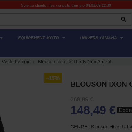
Service clients : les conseils d'un pro
04.93.09.22.39

EQUIPEMENT MOTO
UNIVERS YAMAHA
& Veste Femme
Blouson Ixon Cell Lady Noir Argent
-45%
BLOUSON IXON 
269,99 €
148,49 €
Écon
GENRE : Blouson Hiver Urba