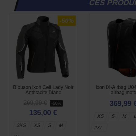
CES PRODUI
-50%
Blouson Ixon Cell Lady Noir
Ixon IX-Airbag U04
Anthracite Blanc
airbag mot
269,99 €
369,99 
-50%
135,00 €
XS
S
M
2XS
XS
S
M
2XL