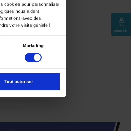
des cookies pour personnaliser
logiques nous aident
nformations avec des
perm_identity
dre votre visite géniale !
Se
connecter
Marketing
ir Fushia S
Tout autoriser
,49 €