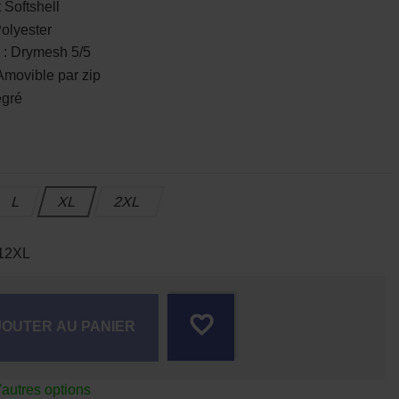
Softshell
olyester
Drymesh 5/5
vible par zip
égré
L
XL
2XL
12XL
favorite_border
JOUTER AU PANIER
'autres options