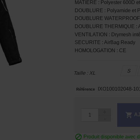
MATIERE : Polyester 600D et 
DOUBLURE : Polyamide et P
DOUBLURE WATERPROOF : 
DOUBLURE THERMIQUE : Amo
VENTILATION : Drymesh int
SECURITE : AirBag Ready
HOMOLOGATION : CE
S
Taille : XL
IXO100102048-10
Référence

A

Produit disponible avec d