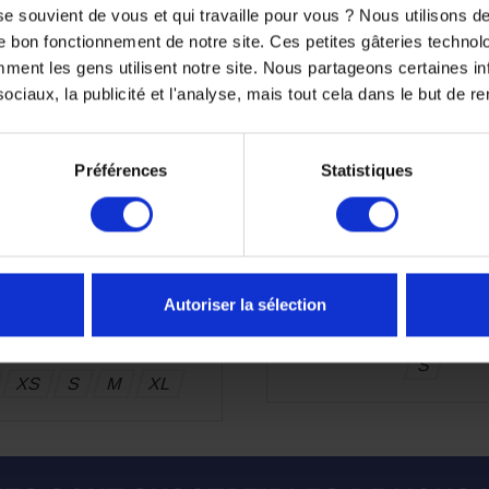
e souvient de vous et qui travaille pour vous ? Nous utilisons 
e bon fonctionnement de notre site. Ces petites gâteries techno
nt les gens utilisent notre site. Nous partageons certaines i
ciaux, la publicité et l'analyse, mais tout cela dans le but de ren
Préférences
Statistiques
on Cell Lady Noir Anthracite
Blouson Ixon Cell Lady No
Blanc
Autoriser la sélection
175
269,99 €
-35%
135,00 €
9 €
-50%
S
XS
S
M
XL