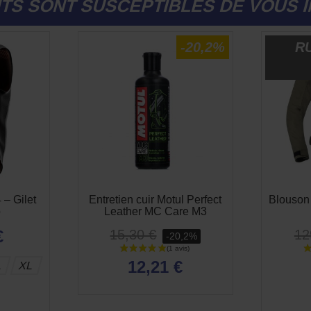
TS SONT SUSCEPTIBLES DE VOUS 
-20,2%
R
 – Gilet
Entretien cuir Motul Perfect
Blouson
o
Leather MC Care M3
€
15,30 €
12
-20,2%
12,21 €
L
XL