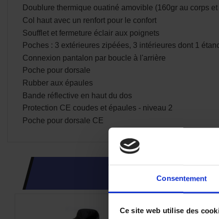
Doublure thermique ouatiné amovible (160gr au corps e
Col haut avec un renfort pour le confort
Soufflet et fermeture éclair aux poignets
Poches : 3 extérieures zipéées, 3 intérieures dont 1 étan
Connexion pantalon par boucle à l'arrière
Poche pour dorsale
Rubber aux épaules
Bande réflective en haut du dos
Protection CE coudes et épaules - niveau 2
Poche pour dorsale CE
Consentement
-50%
Ce site web utilise des cook