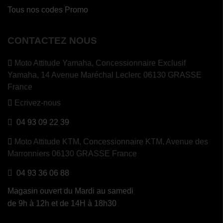
Tous nos codes Promo
(1
avis)
(2
CONTACTEZ NOUS
avis)
Moto Attitude Yamaha,
Concessionnaire Exclusif
Yamaha, 14 Avenue Maréchal Leclerc 06130 GRASSE
France
Ecrivez-nous
04 93 09 22 39
Moto Attitude KTM,
Concessionnaire KTM, Avenue des
Marronniers 06130 GRASSE France
04 93 36 06 88
Magasin ouvert du Mardi au samedi
de 9h à 12h et de 14H à 18h30