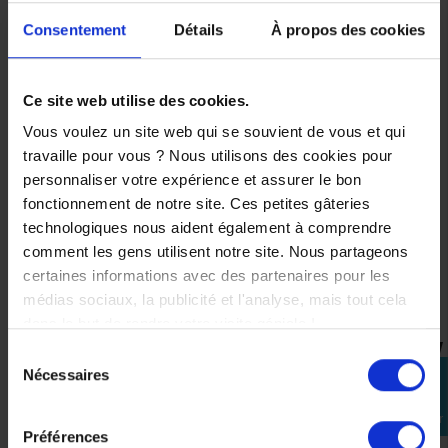
l'humidité, votre peau respire même par forte chaleur.
Consentement
Détails
À propos des cookies
KWIKFIT System : Mousses de joues permettant
l'insertion aisée de vos lunettes
Fermeture boucle micrométrique permettant un retrait
Ce site web utilise des cookies.
facile avec le Quick Release/One Touch Buckle système
Vous voulez un site web qui se souvient de vous et qui
Bavette
travaille pour vous ? Nous utilisons des cookies pour
VENTILATION
personnaliser votre expérience et assurer le bon
Système de ventilation dynamique pour créer un flux d'air
fonctionnement de notre site. Ces petites gâteries
au sein de votre casque
technologiques nous aident également à comprendre
Système d'extraction d'urgence : étiquette localisée sous
comment les gens utilisent notre site. Nous partageons
le tour de cou pour permettre une extraction facile et
certaines informations avec des partenaires pour les
rapide. Réservé au personnel secouriste formé.
médias sociaux, la publicité et l'analyse, mais tout cela
dans le but de rendre votre visite géniale !
Sélection
VOUS AIMEREZ AUSSI
Nécessaires
perm_identity
du
consentement
Se
connecter
-40%
-40%
Préférences