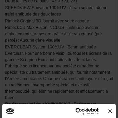
Deux tailles de calottes : XS-L / XL-2XL
SPEEDVIEW Sunvisor 100%UV : écran solaire interne
traité antibuée des deux faces
Pinlock Original 3D fournit avec votre casque
Pinlock 3D Max Vision INCLUS : antibuée avec un
emboitement sur-mesure grâce à l'écran creusé (pré
percé) : Aucune gène visuelle
EVERCLEAR System 100%UV : Ecran antibuée
Everclear. Pour une bonne visibilité, tous les écrans de la
gamme Scorpion Exo sont traités des deux faces.
Fabriqué sous licence par une société canadienne
spécialiste du traitement antibuée, qui fournit notamment
l'Armée américaine. Chaque écran est anti rayure et reçoit
un revêtement hydrophobe spécial et exclusif,
thermosoudé, qui élimine rapidement et efficacement la
buée.
Revêtement intérieur KWIKWICK 3 : Entièrement
démontable et lavable, le revêtement KwikWick est
hypoallergénique et garantit une meilleure absorption de