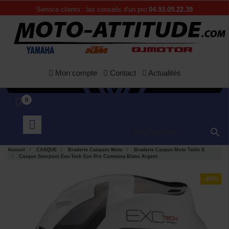
Service clients : les conseils d'un pro
04.93.09.22.39
Mon compte
Contact
Actualités
0

Accueil
CASQUE
Braderie Casques Moto
Braderie Casque Moto Taille S
Casque Scorpion Exo-Tech Evo Pro Commuta Blanc Argent
-40%