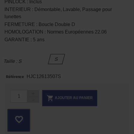
PINLOCK : Inclus
INTERIEUR : Démontable, Lavable, Passage pour
lunettes
FERMETURE : Boucle Double D
HOMOLOGATION : Normes Européennes 22.06
GARANTIE : 5 ans
S
Taille : S
HJC12613507S
Référence

AJOUTER AU PANIER
favorite_border