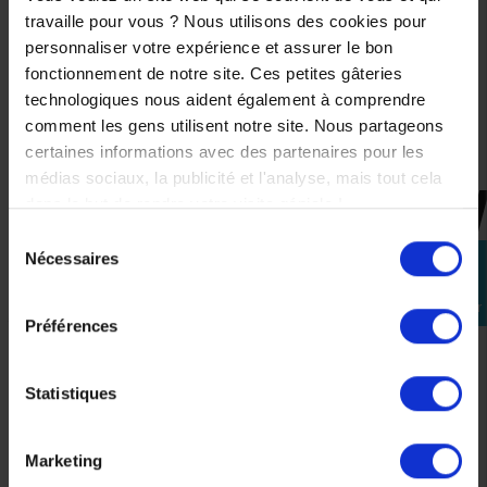
l'humidité
travaille pour vous ? Nous utilisons des cookies pour
Garniture et mousse de joues : amovibles et lavables
personnaliser votre expérience et assurer le bon
Compatible SMARTH HJC 21B & 50B, vendu
fonctionnement de notre site. Ces petites gâteries
séparément sur le site
technologiques nous aident également à comprendre
Kit de secours (mousse de joues) pour un démontage
comment les gens utilisent notre site. Nous partageons
rapide et en toute sécurité en cas d’urgence.
certaines informations avec des partenaires pour les
médias sociaux, la publicité et l'analyse, mais tout cela
dans le but de rendre votre visite géniale !
CES PRODUITS SONT
Sélection
SUSCEPTIBLES DE VOUS
Nécessaires
perm_identity
du
INTÉRESSER
consentement
Se
connecter
Préférences
-50%
Statistiques
Marketing