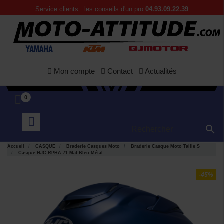
Service clients : les conseils d'un pro
04.93.09.22.39
Mon compte
Contact
Actualités
0

Accueil
CASQUE
Braderie Casques Moto
Braderie Casque Moto Taille S
Casque HJC RPHA 71 Mat Bleu Métal
-45%