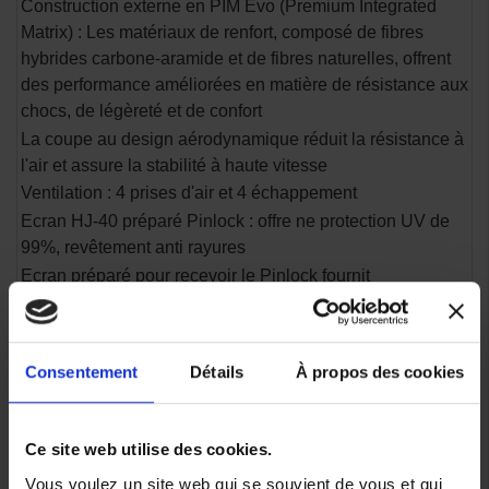
Construction externe en PIM Evo (Premium Integrated
Matrix) : Les matériaux de renfort, composé de fibres
hybrides carbone-aramide et de fibres naturelles, offrent
des performance améliorées en matière de résistance aux
chocs, de légèreté et de confort
La coupe au design aérodynamique réduit la résistance à
l'air et assure la stabilité à haute vitesse
Ventilation : 4 prises d'air et 4 échappement
Ecran HJ-40 préparé Pinlock : offre ne protection UV de
99%, revêtement anti rayures
Ecran préparé pour recevoir le Pinlock fournit
Nouveau kit fixation d'écran. L'écran est facile à
attacher/détacher, fonctionnement en douceur de l'écran,
maintient l'écran bien serré
Consentement
Détails
À propos des cookies
Verrouillage de l'écran plus sûr et pratique
Pare-soleil fumé installé, réglable en 3 positions pour
optimisée
Ce site web utilise des cookies.
Tissu antibactérien qui évacue la transpiration et sèche
Vous voulez un site web qui se souvient de vous et qui