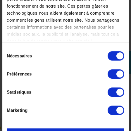
fonctionnement de notre site. Ces petites gâteries
technologiques nous aident également à comprendre
comment les gens utilisent notre site. Nous partageons
certaines informations avec des partenaires pour les
médias sociaux, la publicité et l'analyse, mais tout cela
dans le but de rendre votre visite géniale !
Sélection
Nécessaires
perm_identity
du
Carénage Avant Droit Origine Yamaha Tmax 500
consentement
Se
Blanc
connecter
Préférences
156,80 €
196,00 €
-20%
Statistiques
Précédent
Suivant
Marketing