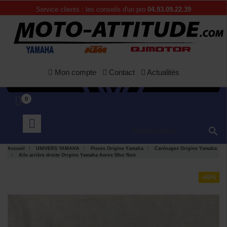
Service clients : les conseils d'un pro
04.93.09.22.39
Mon compte
Contact
Actualités
0

Accueil
UNIVERS YAMAHA
Pieces Origine Yamaha
Carénages Origine Yamaha
Aile arrière droite Origine Yamaha Aerox 50cc Noir
-40%