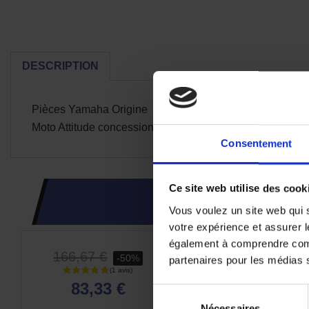
DESCRIPTION
Pièces Yamaha Origine
Moto Attitude concessionnaire exclusif depuis 2004
Consentement
Ce site web utilise des cook
CES PRODUI
Vous voulez un site web qui s
votre expérience et assurer l
également à comprendre comme
-50%
166,67 €
-50%
partenaires pour les médias so
83,33 €
Sélection
Nécessaires
du