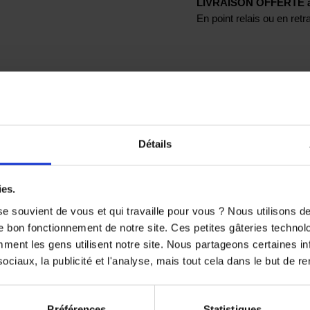
LIVRAISON OFFERTE à p
En point relais ou en ret
Détails
ies.
TS SONT SUSCEPTIBLES DE VOUS 
e souvient de vous et qui travaille pour vous ? Nous utilisons 
e bon fonctionnement de notre site. Ces petites gâteries techno
nt les gens utilisent notre site. Nous partageons certaines i
-40%
-40%
ciaux, la publicité et l'analyse, mais tout cela dans le but de ren
Préférences
Statistiques