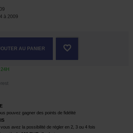
09
4 à 2009
favorite_border
JOUTER AU PANIER
s 24H
rest
E
us pouvez gagner des points de fidélité
IS
 vous avez la possibilité de régler en 2, 3 ou 4 fois