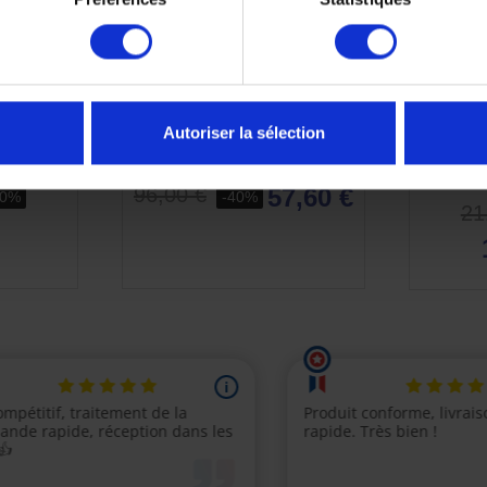
Autoriser la sélection
 droite
Banane gauche Yamaha
Cache
 125
Xmax 1B9F741300P1
Yamaha 
57,60 €
96,00 €
40%
-40%
21