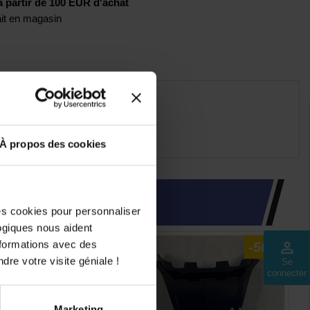
artir de 100 EUR d'achat
rait en magasin
À propos des cookies
INTÉRESSER
des cookies pour personnaliser
logiques nous aident
nformations avec des
perm_identity
-40%
-50%
dre votre visite géniale !
Se
connecter
Marketing