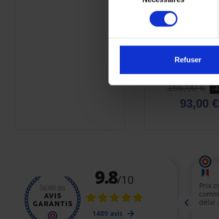
consentement
Refuser
Poignée passager
Yamaha XMAX
155,00 €
-
93,00 €