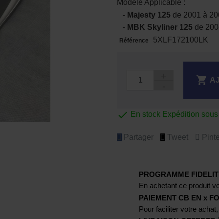
Modèle Applicable :
-
Majesty 125
de 2001 à 20
-
MBK Skyliner 125
de 200
5XLF172100LK
Référence

A

En stock Expédition sou
Partager
Tweet
Pinte
PROGRAMME FIDELIT
En achetant ce produit vo
PAIEMENT CB EN x FO
Pour faciliter votre achat,