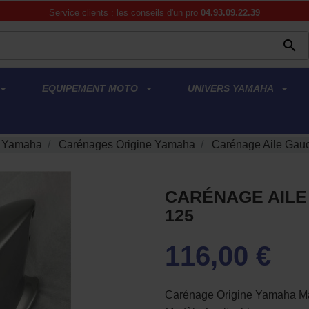
Service clients : les conseils d'un pro
04.93.09.22.39

EQUIPEMENT MOTO
UNIVERS YAMAHA
e Yamaha
Carénages Origine Yamaha
Carénage Aile Gau
CARÉNAGE AILE
125
116,00 €
Carénage Origine Yamaha Ma