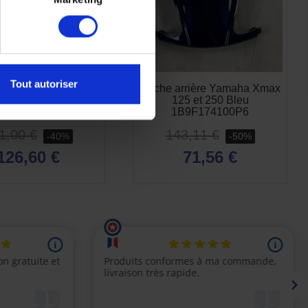
Tout autoriser
 gauche réservoir
Cache arrière Yamaha Xmax
YZF-R125 carenage
125 et 250 Bleu
origine
1B9F174100P6
1,00 €
143,11 €
-40%
-50%
126,60 €
71,56 €