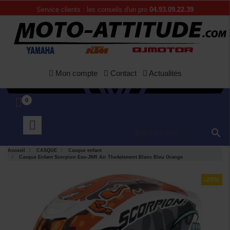
Service clients : les conseils d'un pro
04.93.09.22.39
Mon compte
Contact
Actualités
0

Accueil
CASQUE
Casque enfant
Casque Enfant Scorpion Exo-JNR Air The4element Blanc Bleu Orange
-20%