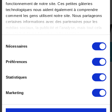
fonctionnement de notre site. Ces petites gâteries
l'insertion aisée de vos lunettes
technologiques nous aident également à comprendre
Fermeture Micrométrique
comment les gens utilisent notre site. Nous partageons
certaines informations avec des partenaires pour les
médias sociaux, la publicité et l'analyse, mais tout cela
CES PRODUITS SONT
dans le but de rendre votre visite géniale !
SUSCEPTIBLES DE VOUS
Sélection
INTÉRESSER
Nécessaires
perm_identity
du
consentement
Se
connecter
-23%
Préférences
Statistiques
Marketing