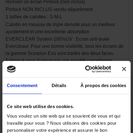
recevoir un écran Pinlock (non inclus)
Pinlock NON INCLUS vendu séparément
1 tailles de calottes : S-M-L
Calotin en mousse de triple densité pour un meilleur
ajustement et une excellente absorption
EVERCLEAR System 100%UV : Ecran anti-buée
Evercleaur. Pour une bonne visibilité, tous les écrans de
la gamme Scorpion Exo sont traités des deux faces.
Fabriqué sous licence par une société canadienne
spécialiste du traitement anti-buée, qui fournit notamment
l'Armée américaine. Chaque écran est anti-rayure et
reçoit un revêtement hydrophobe spécial et exclusif,
Consentement
Détails
À propos des cookies
thermosoudé, qui élimine rapidement et efficacement la
buée.
Revêtement intérieur KWIKWICK C : Entièrement
Ce site web utilise des cookies.
démontable et lavable, le revêtement KwikWick est
Vous voulez un site web qui se souvient de vous et qui
hypoallergénique et garantit une meilleure absorption de
travaille pour vous ? Nous utilisons des cookies pour
l'humidité, votre peau respire même par forte chaleur.
personnaliser votre expérience et assurer le bon
KWIKFIT System : Mousses de joues permettant