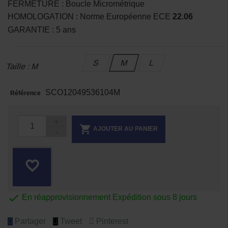
FERMETURE : Boucle Micrométrique
HOMOLOGATION : Norme Européenne ECE
22.06
GARANTIE : 5 ans
S
M
L
Taille : M
SCO12049536104M
Référence

AJOUTER AU PANIER
favorite_border

En réapprovisionnement Expédition sous 8 jours
Partager
Tweet
Pinterest