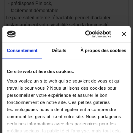
- prédisposé Pinlock,
- facilement démontable.
Le pare-soleil interne rétractable permet d’adapter
instantanément votre visibilité selon la luminosité.
.
Compatible intercom
Consentement
Détails
À propos des cookies
Bluetooth
Ce site web utilise des cookies.
Le casque est prédisposé pour recevoir un système de
communication Bluetooth.
Vous voulez un site web qui se souvient de vous et qui
Idéal pour :
travaille pour vous ? Nous utilisons des cookies pour
- le GPS,
personnaliser votre expérience et assurer le bon
- les appels,
fonctionnement de notre site. Ces petites gâteries
- la musique,
technologiques nous aident également à comprendre
- les échanges pilote/passager,
comment les gens utilisent notre site. Nous partageons
- les roulages en groupe.
certaines informations avec des partenaires pour les
.
médias sociaux, la publicité et l'analyse, mais tout cela