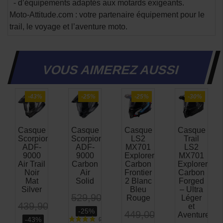
- d’équipements adaptés aux motards exigeants.
Moto-Attitude.com : votre partenaire équipement pour le
trail, le voyage et l’aventure moto.
VOUS AIMEREZ AUSSI
-43%
-25%
-25%
-30%
Casque
Casque
Casque
Casque
Scorpion
Scorpion
LS2
Trail
ADF-
ADF-
MX701
LS2
9000
9000
Explorer
MX701
Air Trail
Carbon
Carbon
Explorer
Noir
Air
Frontier
Carbon
Mat
Solid
2 Blanc
Forged
Silver
Bleu
– Ultra
529,90 €
Rouge
Léger
439,90 €
et
-25%
449,00 €
Aventure
-43%