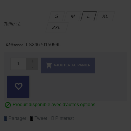
S
M
L
XL
Taille : L
2XL
LS2467015099L
Référence

AJOUTER AU PANIER
favorite_border

Produit disponible avec d'autres options
Partager
Tweet
Pinterest