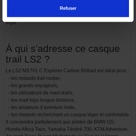
- Fermeture Double D
- Prédisposition intercom Bluetooth
Refuser
- Usage : trail, voyage, touring, aventure, route et off-road
léger
.
À qui s’adresse ce casque
trail LS2 ?
Le LS2 MX701 C Explorer Carbon Brillant est idéal pour :
- les motards trail routier,
- les grands voyageurs,
- les utilisateurs de maxi-trails,
- les road trips longue distance,
- les amateurs d’aventure moto,
- les motards recherchant un casque léger et confortable.
Il conviendra parfaitement aux pilotes de BMW GS,
Honda Africa Twin, Yamaha Ténéré 700, KTM Adventure,