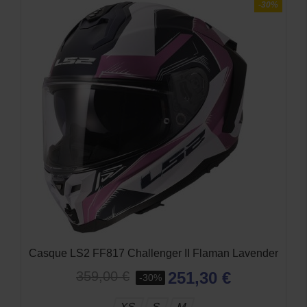
-30%
Casque LS2 FF817 Challenger II Flaman Lavender
251,30 €
359,00 €
-30%
XS
S
M