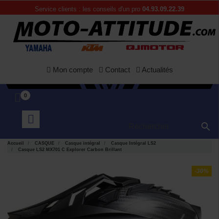
Service clients : les conseils d'un pro
04.93.09.22.39
Mon compte
Contact
Actualités
0

Accueil
CASQUE
Casque intégral
Casque Intégral LS2
Casque LS2 MX701 C Explorer Carbon Brillant
-30%