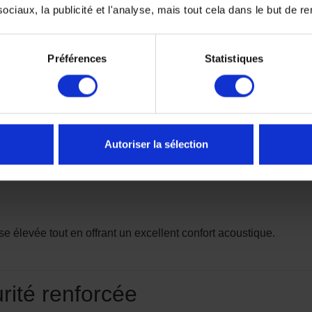
optimisé avec plusieurs entrées et extracteurs d’air permettant 
ciaux, la publicité et l'analyse, mais tout cela dans le but de ren
accumulation de chaleur, même lors des fortes températures ou d’u
 sur autoroute.
Préférences
Statistiques
pensé pour le quotidien
lent maintien et un confort durable.
Autoriser la sélection
se élevée tout en offrant un excellent confort acoustique.
urité renforcée