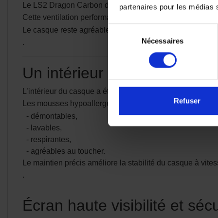
Le LS2 Dragon Carbon dispose d’un système de ventilation 
partenaires pour les médias so
Cette ventilation performante aide à limiter la buée et l’
Sélection
Le casque reste agréable à porter aussi bien en ville que
Nécessaires
du
.
consentement
Un intérieur confortable et 
L’intérieur du casque a été développé pour offrir un excel
Refuser
Les mousses hypoallergéniques sont :
- démontables,
- lavables,
- respirantes,
- agréables au toucher.
Le maintien précis améliore la stabilité du casque à vites
.
Écran haute visibilité et séc