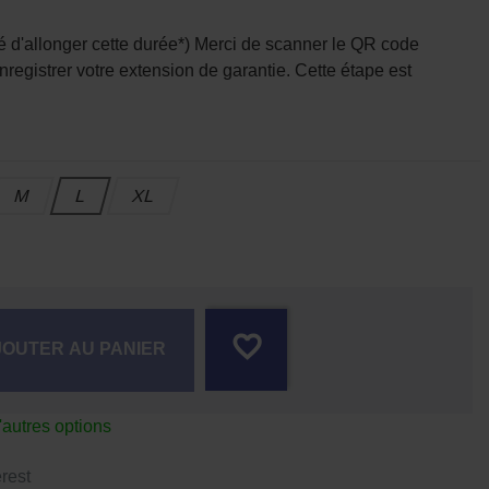
é d'allonger cette durée*) Merci de scanner le QR code
enregistrer votre extension de garantie. Cette étape est
M
L
XL
favorite_border
JOUTER AU PANIER
'autres options
rest