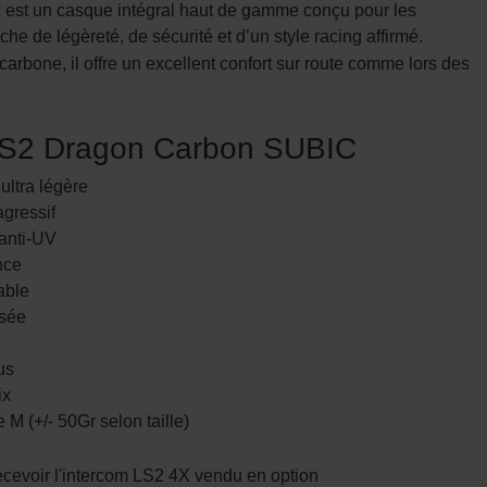
est un casque intégral haut de gamme conçu pour les
he de légèreté, de sécurité et d’un style racing affirmé.
carbone, il offre un excellent confort sur route comme lors des
 LS2 Dragon Carbon SUBIC
ultra légère
gressif
 anti-UV
nce
able
isée
us
ix
M (+/- 50Gr selon taille)
cevoir l'intercom LS2 4X vendu en option