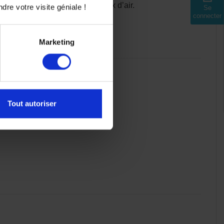
une circulation efficace du flux d’air.
dre votre visite géniale !
Se
connecter
ne utilisation sportive.
Marketing
Tout autoriser