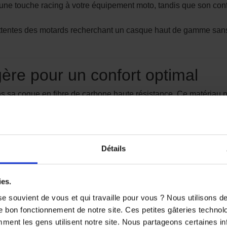
e touche racing à votre équipement moto, tandis que son confo
tentes des motards recherchant un casque haut de gamme sans
ère pour un confort optimal
 sa coque en fibre de carbone haute résistance. Ce matériau p
s des longs trajets ou des roulages sportifs.
té d’absorption des chocs tout en garantissant une rigidité opt
Détails
ies.
e souvient de vous et qui travaille pour vous ? Nous utilisons 
 rouler en toute saison
e bon fonctionnement de notre site. Ces petites gâteries techno
nt les gens utilisent notre site. Nous partageons certaines i