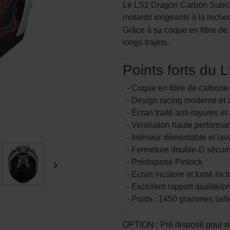
Le LS2 Dragon Carbon Subic 
motards exigeants à la recherc
Grâce à sa coque en fibre de 
longs trajets.
.
Points forts du
- Coque en fibre de carbone 
- Design racing moderne et a
- Écran traité anti-rayures et
- Ventilation haute performa
- Intérieur démontable et lav
- Fermeture double-D sécur
- Prédisposé Pinlock

- Ecran incolore et fumé incl
- Excellent rapport qualité/pr
- Poids : 1450 grammes taille 
.
OPTION : Pré disposé pour re