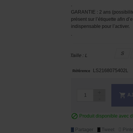
.
GARANTIE : 2 ans (possibilit
présent sur l’étiquette afin d’
indispensable pour l’activer.
.
S
Taille : L
LS2168075402L
Référence

A

Produit disponible avec d
Partager
Tweet
Pinte