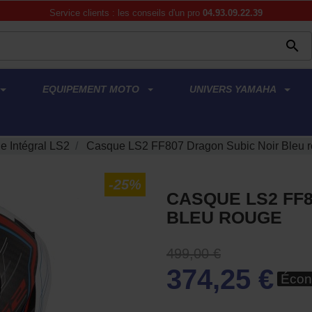
Service clients : les conseils d'un pro
04.93.09.22.39

EQUIPEMENT MOTO
UNIVERS YAMAHA
e Intégral LS2
Casque LS2 FF807 Dragon Subic Noir Bleu 
-25%
CASQUE LS2 FF
BLEU ROUGE
499,00 €
374,25 €
Écon