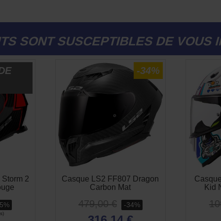
TS SONT SUSCEPTIBLES DE VOUS 
DE
-55%
-34%
 Storm 2
Casque LS2 FF807 Dragon
Casque
ouge
Carbon Mat
Kid 
479,00 €
10
55%
-34%
316,14 €