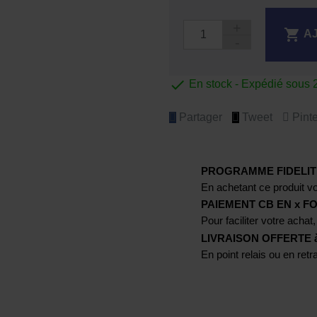

A

En stock - Expédié sous 
Partager
Tweet
Pinte
PROGRAMME FIDELIT
En achetant ce produit vo
PAIEMENT CB EN x FO
Pour faciliter votre achat,
LIVRAISON OFFERTE à p
En point relais ou en ret