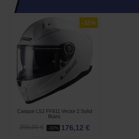
-32%
Casque LS2 FF811 Vector 2 Solid
Blanc
176,12 €
259,00 €
-32%