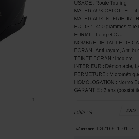
USAGE : Route Touring
MATERIAUX CALOTTE : Fibr
MATERIAUX INTERIEUR : Hy
POIDS : 1450 grammes taile M 
FORME : Long et Oval
NOMBRE DE TAILLE DE CALOTTE
ECRAN : Anti-rayure, Anti bué
TEINTE ECRAN : Incolore
INTERIEUR : Démontable, L
FERMETURE : Micrométrique
HOMOLOGATION : Norme Eu
GARANTIE : 2 ans (possibilité

2XS
Taille : S
LS2168111011S
Référence