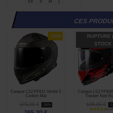
XS
S
M
L
CES PRODUI
-30%
RUPTURE 
STOCK
Casque LS2 FF811 Vector 2
Casque LS2 FF800
Carbon Mat
Tracker Noir R
379,00 €
199,00 €
-30%
-
265,30 €