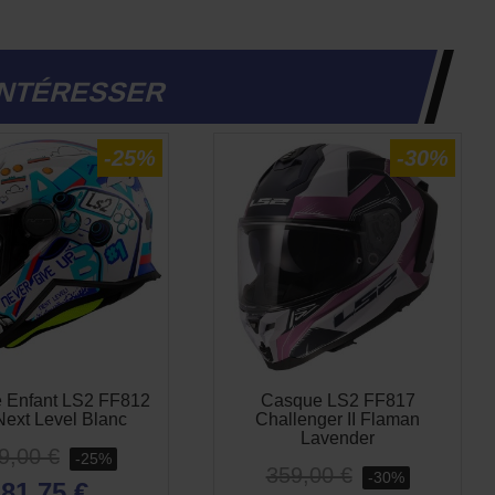
INTÉRESSER
-25%
-30%
 Enfant LS2 FF812
Casque LS2 FF817
Next Level Blanc
Challenger II Flaman
Lavender
9,00 €
-25%
359,00 €
-30%
81,75 €