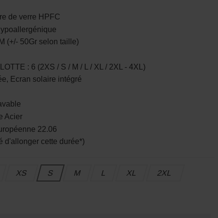
e de verre HPFC
poallergénique
(+/- 50Gr selon taille)
 : 6 (2XS / S / M / L / XL / 2XL - 4XL)
e, Ecran solaire intégré
avable
 Acier
ropéenne 22.06
 d'allonger cette durée*)
XS
S
M
L
XL
2XL