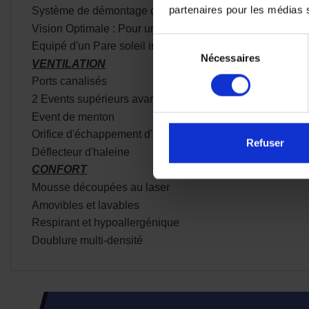
partenaires pour les médias so
Système de démontage d’écran rapide
Vision Optimale : Pour une vision parfaite et sécurisante
Sélection
Equipé d'un Pare soleil intégré
Nécessaires
du
VENTILATION
consentement
Ports canalisés
2 Events supérieurs avant
Event de menton
Orifice d'échappement d'air à l'arrière
Refuser
Déflecteur d'haleine
CONFORT
Mousse découpées au laser
Amovibles et lavables
Respirant et hypoallergénique
Doublure multi-densité