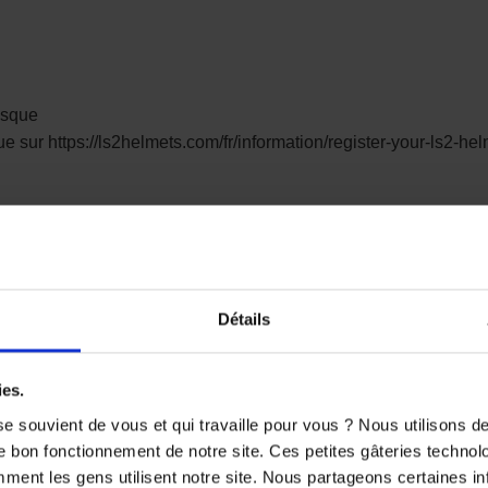
casque
e sur https://ls2helmets.com/fr/information/register-your-ls2-he
Détails
ies.
e souvient de vous et qui travaille pour vous ? Nous utilisons 
e bon fonctionnement de notre site. Ces petites gâteries techno
nt les gens utilisent notre site. Nous partageons certaines i