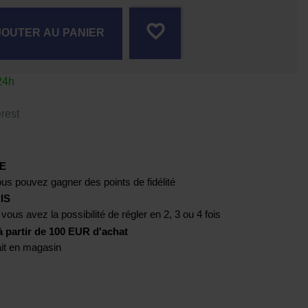
favorite_border
JOUTER AU PANIER
24h
rest
E
us pouvez gagner des points de fidélité
IS
 vous avez la possibilité de régler en 2, 3 ou 4 fois
artir de 100 EUR d'achat
rait en magasin