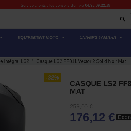
Service clients : les conseils d'un pro
04.93.09.22.39

EQUIPEMENT MOTO
UNIVERS YAMAHA
e Intégral LS2
Casque LS2 FF811 Vector 2 Solid Noir Mat
-32%
CASQUE LS2 FF8
MAT
259,00 €
176,12 €
Écon