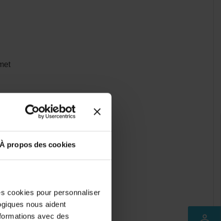
lmet
À propos des cookies
des cookies pour personnaliser
logiques nous aident
nformations avec des
perm_identity