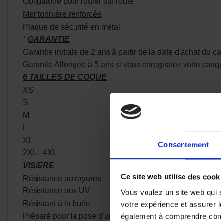
Obligatoire pour rouler sur route
Mentonnière renforcée
Plaque de sécurité en métal
*
GARANTIE
Garantie initiale de 2 ans à partir de la date d'achat du 
Garantie Allongée à 5 ans si vous enregistrez votre casqu
6 TAILLES DE COQUE
XS
S
M
L
XL
Consentement
2XL - 4XL
VISIERE
Ce site web utilise des cook
Résistance au rayures
Résistance aux UV
Vous voulez un site web qui s
Résistant à la buée
votre expérience et assurer l
également à comprendre comme
Préparé pour la pose d'un Pinlock Max Vision Inclus