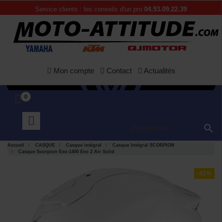
Service clients : les conseils d'un pro
04.93.09.22.39
Mon compte
Contact
Actualités
0

Accueil
CASQUE
Casque intégral
Casque Intégral SCORPION
Casque Scorpion Exo-1400 Evo 2 Air Solid
-41%