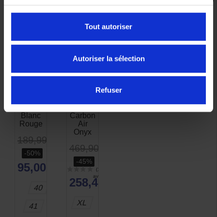
VOUS AIMEREZ AUSSI
Tout autoriser
-50%
-45%
Autoriser la sélection
Basket
Casque
Ixon
Scorpion
Refuser
Freaky
Exo-
WP
1400
Noir
Evo 2
Blanc
Carbon
Rouge
Air
Onyx
189,99 €
469,90 €
-50%
-45%
95,00 €
258,45 €
40
XL
41