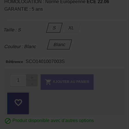
HOMOLOGATION : Norme Européenne
ECE 22.06
GARANTIE : 5 ans
S
XL
Taille : S
Blanc
Couleur : Blanc
SCO1401007003S
Référence

AJOUTER AU PANIER
favorite_border

Produit disponible avec d'autres options