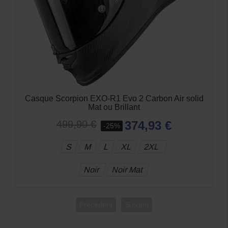
Casque Scorpion EXO-1500 Air Sleek Noir Orange
288,52 €
369,90 €
-22%
S
M
L
XL
Précédent
Suivant