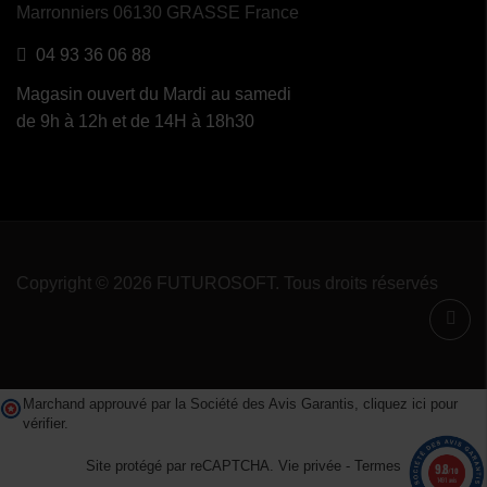
Marronniers 06130 GRASSE France
(1
avis)
04 93 36 06 88
Magasin ouvert du Mardi au samedi
de 9h à 12h et de 14H à 18h30
Copyright © 2026 FUTUROSOFT. Tous droits réservés
Marchand approuvé par la Société des Avis Garantis,
cliquez ici pour
vérifier
.
Site protégé par reCAPTCHA.
Vie privée
-
Termes
9.8
/10
1491 avis