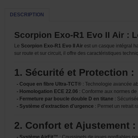
DESCRIPTION
Scorpion Exo-R1 Evo II Air :
Le
Scorpion Exo-R1 Evo II Air
est un casque intégral h
sur route et sur circuit, il offre des caractéristiques tech
1. Sécurité et Protection :
- Coque en fibre Ultra-TCT®
: Technologie avancée ab
- Homologation ECE 22.06
: Conforme aux normes de sé
- Fermeture par boucle double D en titane
: Sécurisée
- Système d'extraction d'urgence
: Permet un retrait 
2. Confort et Ajustement :
- Système AirFit™
: Coussinets de joues gonflables po