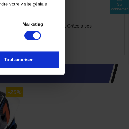
dre votre visite géniale !
Se
connecter
Marketing
isé, confortable et performant
. Grâce à ses
Tout autoriser
-26%