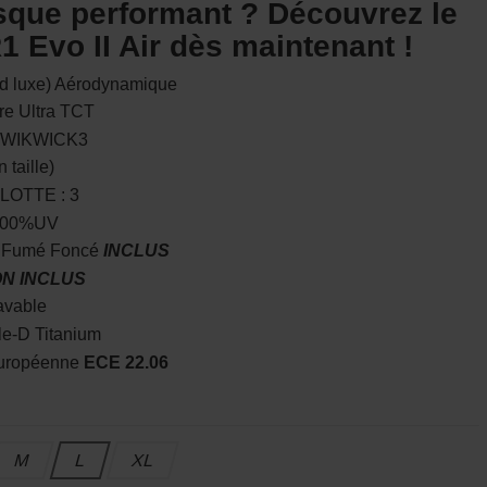
sque performant ? Découvrez le
 Evo II Air dès maintenant !
nd luxe) Aérodynamique
e Ultra TCT
KWIKWICK3
taille)
LOTTE : 3
 100%UV
t Fumé Foncé
INCLUS
N INCLUS
avable
e-D Titanium
uropéenne
ECE 22.06
M
L
XL