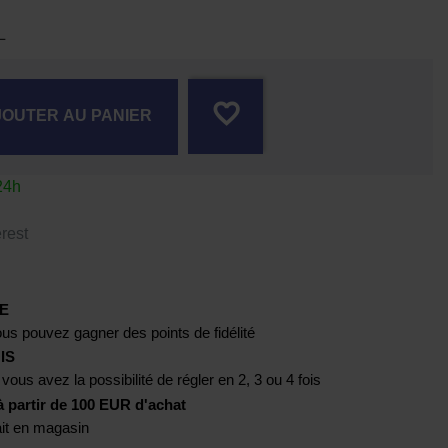
L
favorite_border
JOUTER AU PANIER
24h
rest
E
us pouvez gagner des points de fidélité
IS
 vous avez la possibilité de régler en 2, 3 ou 4 fois
artir de 100 EUR d'achat
rait en magasin