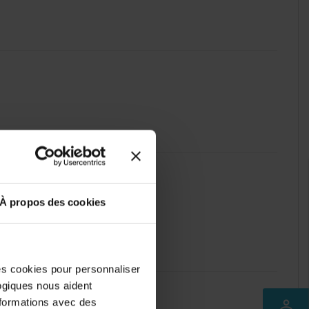
À propos des cookies
des cookies pour personnaliser
logiques nous aident
nformations avec des
perm_identity