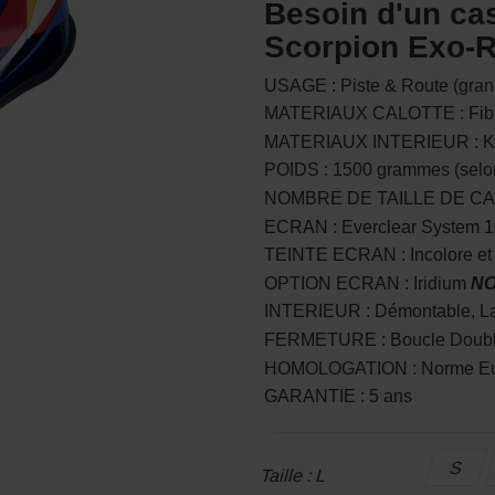
Besoin d'un ca
Scorpion Exo-R1
USAGE : Piste & Route (gra
MATERIAUX CALOTTE : Fibr
MATERIAUX INTERIEUR : 
POIDS : 1500 grammes (selon 
NOMBRE DE TAILLE DE CA
ECRAN : Everclear System
TEINTE ECRAN : Incolore e
OPTION ECRAN : Iridium
NO
INTERIEUR : Démontable, L
FERMETURE : Boucle Doubl
HOMOLOGATION : Norme E
GARANTIE : 5 ans
S
Taille : L