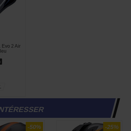
Evo 2 Air
leu
%
L
INTÉRESSER
-50%
-25%