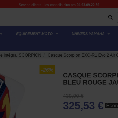
Service clients : les conseils d'un pro
04.93.09.22.39

EQUIPEMENT MOTO
UNIVERS YAMAHA
e Intégral SCORPION
Casque Scorpion EXO-R1 Evo 2 Air 
-26%
CASQUE SCORPI
BLEU ROUGE J
439,90 €
325,53 €
Écon