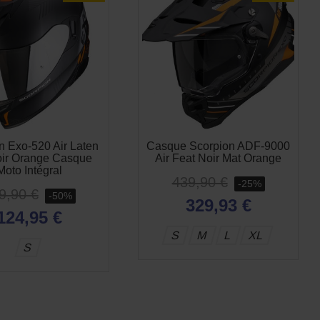
n Exo-520 Air Laten
Casque Scorpion ADF-9000
oir Orange Casque
Air Feat Noir Mat Orange
Moto Intégral
439,90 €
-25%
9,90 €
-50%
329,93 €
124,95 €
S
M
L
XL
S