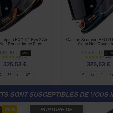
corpion EXO-R1 Evo 2 Air
Casque Scorpion EXO-R1 
Noir Rouge Jaune Fluo
Coup Noir Rouge b
439,90 €
439,90 €
-26%
-26
325,53 €
325,53 €
S
M
L
XL
S
M
L
X
TS SONT SUSCEPTIBLES DE VOUS 
-45%
RUPTURE DE
-50%