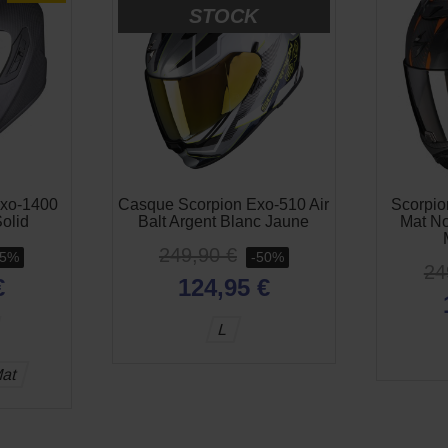
STOCK
Exo-1400
Casque Scorpion Exo-510 Air
Scorpio
olid
Balt Argent Blanc Jaune
Mat N
249,90 €
45%
-50%
24
€
124,95 €
L
Mat