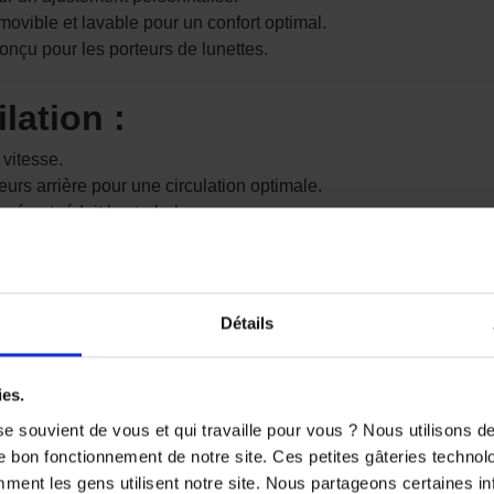
ovible et lavable pour un confort optimal.
nçu pour les porteurs de lunettes.
lation :
 vitesse.
teurs arrière pour une circulation optimale.
 buée et réduit les turbulences.
nclus :
Détails
ue de classe 1.
n moins de 10 secondes.
ée sur l’écran.
ies.
illeure visibilité en plein soleil.
e souvient de vous et qui travaille pour vous ? Nous utilisons 
e bon fonctionnement de notre site. Ces petites gâteries techno
rpion Exo-R1 Evo II Air ?
nt les gens utilisent notre site. Nous partageons certaines i