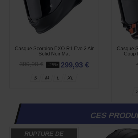
Casque Scorpion EXO-R1 Evo 2 Air
Casque S
Solid Noir Mat
Coup 
299,93 €
399,90 €
-25%
S
M
L
XL
CES PRODUI
RUPTURE DE
-41%