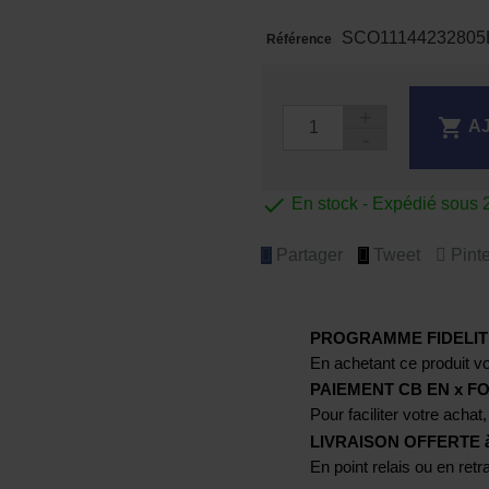
SCO11144232805
Référence

A

En stock - Expédié sous 
Partager
Tweet
Pinte
PROGRAMME FIDELIT
En achetant ce produit vo
PAIEMENT CB EN x FO
Pour faciliter votre achat,
LIVRAISON OFFERTE à p
En point relais ou en ret