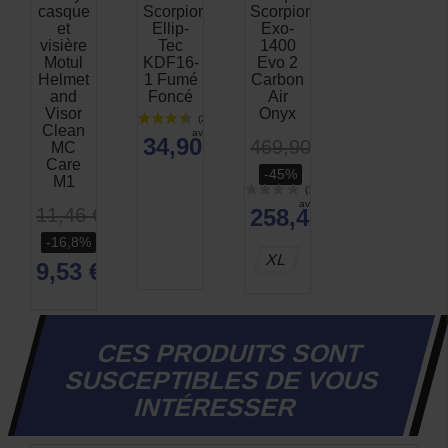
casque
Scorpion
Scorpion
et
Ellip-
Exo-
visière
Tec
1400
Motul
KDF16-
Evo 2
Helmet
1 Fumé
Carbon
and
Foncé
Air
Visor
Onyx
Clean
34,90 €
469,90 €
MC
Care
-45%
M1
11,46 €
258,45 €
-16,8%
XL
9,53 €
CES PRODUITS SONT
SUSCEPTIBLES DE VOUS
INTÉRESSER