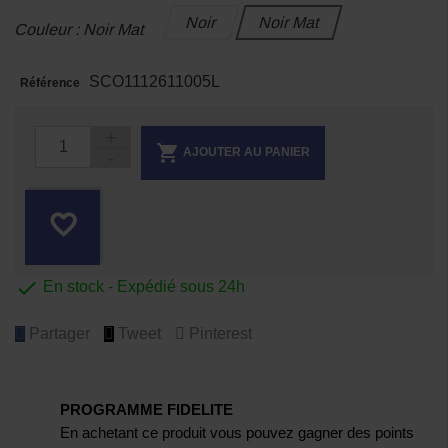
Noir
Noir Mat
Couleur : Noir Mat
SCO1112611005L
Référence

AJOUTER AU PANIER
favorite_border

En stock - Expédié sous 24h
Partager
Tweet
Pinterest
PROGRAMME FIDELITE
En achetant ce produit vous pouvez gagner des points