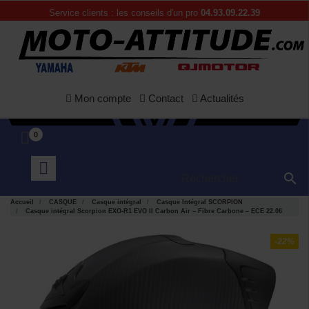
Service clients : les conseils d'un pro
04.93.09.22.39
Mon compte
Contact
Actualités
0

Accueil
CASQUE
Casque intégral
Casque Intégral SCORPION
Casque intégral Scorpion EXO-R1 EVO II Carbon Air – Fibre Carbone – ECE 22.06
-22%