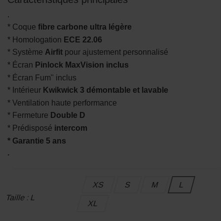
.
* Coque
fibre carbone ultra légère
* Homologation
ECE 22.06
* Système
Airfit
pour ajustement personnalisé
* Écran
Pinlock MaxVision inclus
* Écran Fum" inclus
* Intérieur
Kwikwick 3 démontable et lavable
* Ventilation haute performance
* Fermeture
Double D
* Prédisposé
intercom
* Garantie 5 ans
.
XS
S
M
L
Taille : L
XL