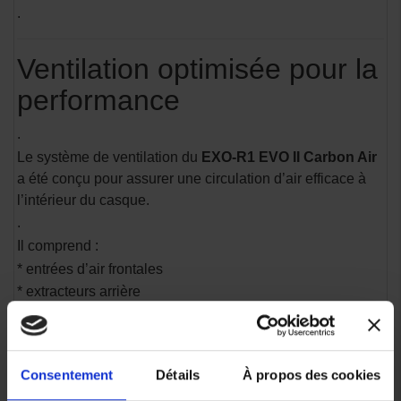
.
Ventilation optimisée pour la
performance
.
Le système de ventilation du
EXO-R1 EVO II Carbon Air
a été conçu pour assurer une circulation d’air efficace à
l’intérieur du casque.
.
Il comprend :
* entrées d’air frontales
* extracteurs arrière
* canaux de ventilation internes
.
Cette ventilation permet de
réduire la chaleur et
Consentement
Détails
À propos des cookies
l’humidité
, améliorant le confort même lors d’une