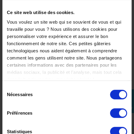
conduite dynamique.
.
Ce site web utilise des cookies.
Vous voulez un site web qui se souvient de vous et qui
Intérieur Kwikwick 3 : confort
travaille pour vous ? Nous utilisons des cookies pour
premium
personnaliser votre expérience et assurer le bon
fonctionnement de notre site. Ces petites gâteries
.
technologiques nous aident également à comprendre
L’intérieur
Kwikwick 3
assure un excellent confort grâce à
comment les gens utilisent notre site. Nous partageons
un textile :
certaines informations avec des partenaires pour les
* respirant
médias sociaux, la publicité et l'analyse, mais tout cela
* hypoallergénique
dans le but de rendre votre visite géniale !
* démontable
Sélection
* lavable
Nécessaires
perm_identity
du
.
consentement
Se
connecter
Il favorise l’évacuation de la transpiration et permet de
Préférences
conserver un casque confortable même lors des longues
journées de roulage.
.
Statistiques