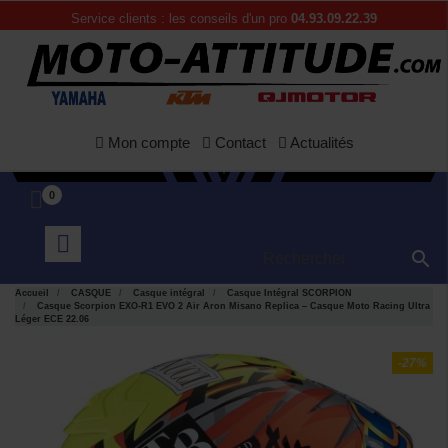
Service clients : les conseils d'un pro
04.93.09.22.39
Mon compte
Contact
Actualités
0

Accueil
CASQUE
Casque intégral
Casque Intégral SCORPION
Casque Scorpion EXO-R1 EVO 2 Air Aron Misano Replica – Casque Moto Racing Ultra
Léger ECE 22.06
-27%