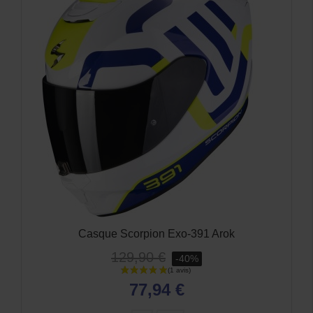
Casque Scorpion Exo-520 Evo Air Terra Noir Argent
Rouge
259,90 €
-41%
153,34 €