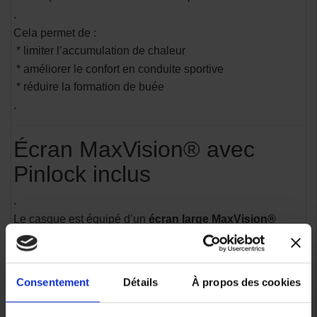
.
Cela permet de :
* limiter l’accumulation de chaleur
* améliorer le confort en conduite sportive
* réduire la formation de buée
.
Écran MaxVision® avec
Pinlock inclus
.
Le casque est équipé d’un
écran large MaxVision®
offrant un champ de vision élargi pour une meilleure
lecture de la route et de l’environnement.
.
Consentement
Détails
À propos des cookies
Il comprend :
* Pinlock MaxVision anti-buée