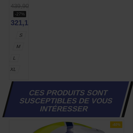
439,90 €
-27%
321,13 €
S
M
L
XL
CES PRODUITS SONT
SUSCEPTIBLES DE VOUS
INTÉRESSER
RUPTURE DE STOCK
-41%