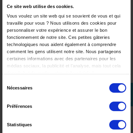
* traitement
anti-rayures
Ce site web utilise des cookies.
* système de démontage rapide
Vous voulez un site web qui se souvient de vous et qui
* prédisposition tear-off
pour une utilisation piste
travaille pour vous ? Nous utilisons des cookies pour
.
personnaliser votre expérience et assurer le bon
fonctionnement de notre site. Ces petites gâteries
Intérieur KwikWick III :
technologiques nous aident également à comprendre
comment les gens utilisent notre site. Nous partageons
confort et respirabilité
certaines informations avec des partenaires pour les
médias sociaux, la publicité et l'analyse, mais tout cela
.
dans le but de rendre votre visite géniale !
L’intérieur
KwikWick III
assure un excellent confort grâce
à ses matériaux :
Sélection
Nécessaires
* respirants
perm_identity
du
consentement
* hypoallergéniques
Se
connecter
* démontables et lavables
Préférences
.
Ils permettent de
maintenir une sensation de fraîcheur
Statistiques
même lors d’une conduite sportive intensive
.