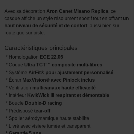
.
Avec sa décoration
Aron Canet Misano Replica
, ce
casque affiche un style résolument sportif tout en offrant
un
haut niveau de sécurité et de confort
, aussi bien sur
route que sur piste.
.
Caractéristiques principales
* Homologation
ECE 22.06
* Coque
Ultra TCT™ composite multi-fibres
* Système
AirFit® pour ajustement personnalisé
* Écran
MaxVision® avec Pinlock inclus
* Ventilation
multicanaux haute efficacité
* Intérieur
KwikWick III respirant et démontable
* Boucle
Double-D racing
* Prédisposé
tear-off
* Spoiler aérodynamique haute stabilité
* Livré avec visiere fumée et transparent
* Garantie 5 ans