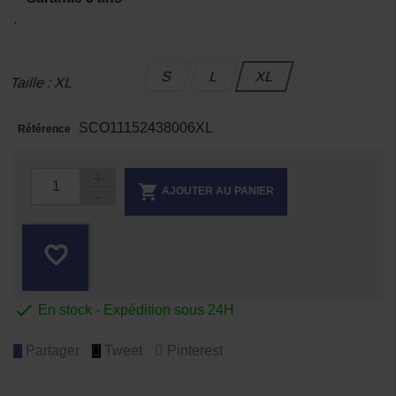
.
S
L
XL
Taille : XL
SCO11152438006XL
Référence

AJOUTER AU PANIER
favorite_border

En stock - Expédition sous 24H
Partager
Tweet
Pinterest