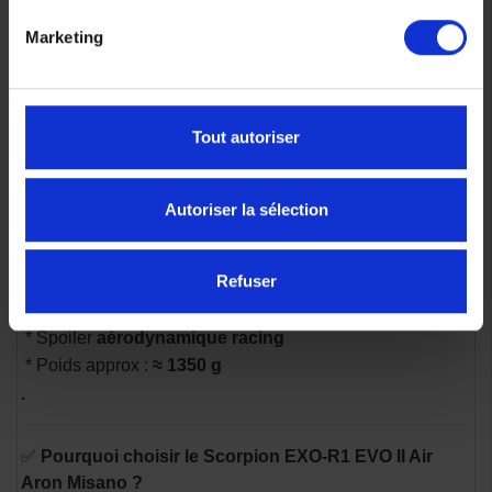
.
Marketing
Caractéristiques techniques
* Coque
Ultra TCT™ composite multi-fibres
Tout autoriser
* Homologation
ECE 22.06
* Boucle
Double-D
* Système
AirFit®
Autoriser la sélection
* Intérieur
KwikWick III
* Écran
MaxVision Pinlock inclus
Refuser
* Prédisposition
tear-off
* Ventilation
multicanaux
* Spoiler
aérodynamique racing
* Poids approx :
≈ 1350 g
.
✅
Pourquoi choisir le Scorpion EXO-R1 EVO II Air
Aron Misano ?