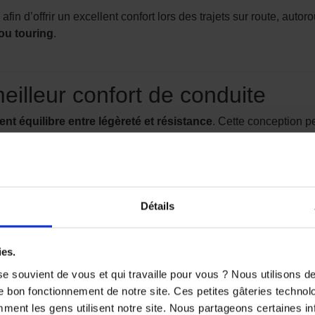
fin d’offrir un excellent confort lors des trajets sur route, aut
 ou touring
.
illeur confort de conduite
ent équilibre entre légèreté et résistance
. Cette conception pe
sur de longues distances.
lité du casque à vitesse élevée
, offrant un meilleur confort de 
Détails
ales
inlock MaxVision
avec un
Pinlock inclus
, permettant de rédui
ies.
e souvient de vous et qui travaille pour vous ? Nous utilisons 
View
, très pratique pour s’adapter rapidement aux changements 
e bon fonctionnement de notre site. Ces petites gâteries techno
 d’une
excellente perception de la route et de son environne
nt les gens utilisent notre site. Nous partageons certaines i