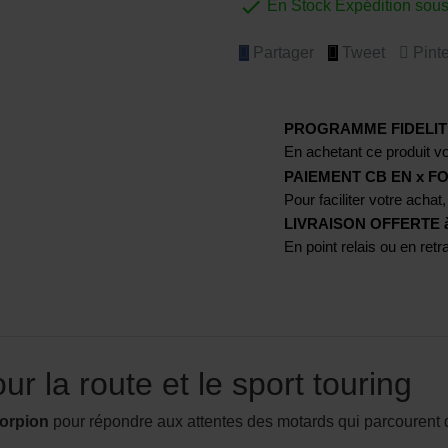

En Stock Expédition sou
Partager
Tweet
Pinte
PROGRAMME FIDELIT
En achetant ce produit vo
PAIEMENT CB EN x FO
Pour faciliter votre achat,
LIVRAISON OFFERTE à p
En point relais ou en ret
r la route et le sport touring
orpion
pour répondre aux attentes des motards qui parcourent