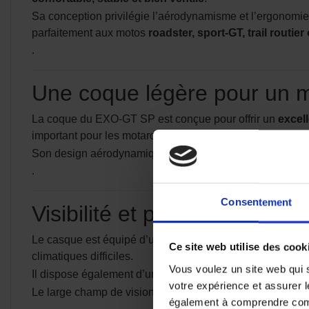
Sa conception privilégie l’aérodynamisme et l’ergonomie a
parfaitement aux motos
roadster, sport-GT, trail routier
.
Une coque légère pour un me
La coque du EXO-GT SP est conçue pour offrir un
excell
important pour les motards qui roulent régulièrement ou 
Son design aérodynamique améliore également la
stabi
.
Consentement
Visibilité et protection optim
Le casque est équipé d’un écran principal
prédisposé P
Ce site web utilise des cook
climatiques difficiles.
Vous voulez un site web qui s
Il dispose également d’un
écran solaire interne Speed
votre expérience et assurer l
Le large champ de vision permet au pilote de bénéficier
également à comprendre comme