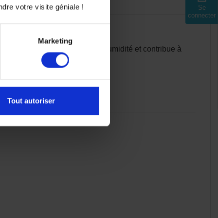
dre votre visite géniale !
Se
connecter
Marketing
issu hypoallergénique absorbe l’humidité et contribue à
 le temps.
e chaleur.
Tout autoriser