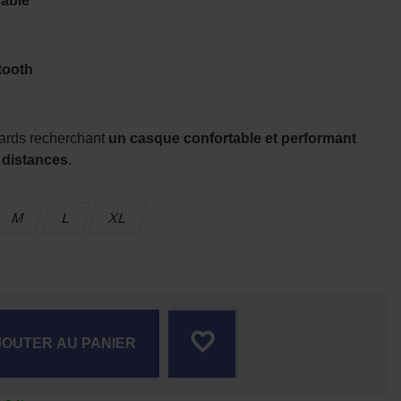
vable
tooth
tards recherchant
un casque confortable et performant
s distances
.
M
L
XL
S
favorite_border
JOUTER AU PANIER