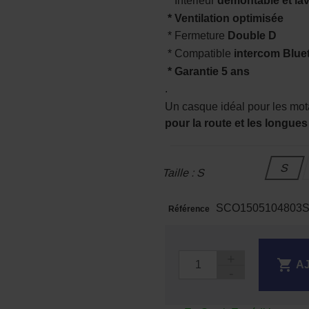
* Intérieur
démontable et la
* Ventilation optimisée
* Fermeture
Double D
* Compatible
intercom Blue
* Garantie 5 ans
.
Un casque idéal pour les mo
pour la route et les longue
S
Taille : S
SCO1505104803
Référence

A