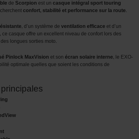
oble
de
Scorpion
est un
casque intégral sport touring
echerchent
confort, stabilité et performance sur la route
.
résistante
, d’un système de
ventilation efficace
et d’un
, ce casque offre un excellent niveau de confort lors des
 des longues sorties moto.
sé Pinlock MaxVision
et son
écran solaire interne
, le EXO-
ilité optimale quelles que soient les conditions de
 principales
ring
e
eedView
nt