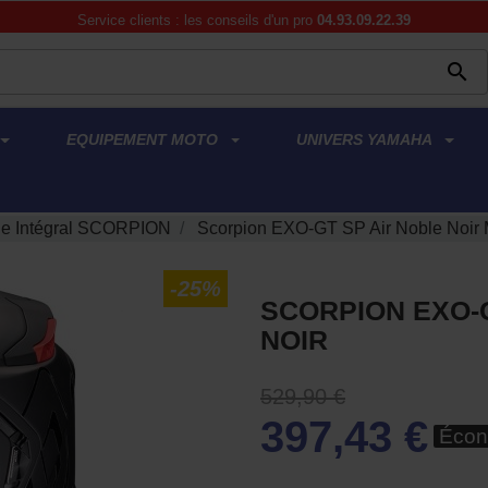
Service clients : les conseils d'un pro
04.93.09.22.39

EQUIPEMENT MOTO
UNIVERS YAMAHA
e Intégral SCORPION
Scorpion EXO-GT SP Air Noble Noir 
-25%
SCORPION EXO-G
NOIR
529,90 €
397,43 €
Écon