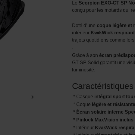
Le
Scorpion EXO-GT SP N
conçu pour les motards qui r
.
Doté d’une
coque légère et 
intérieur
KwikWick respirant
trajets quotidiens comme lors
.
Grâce à son
écran prédispo
GT SP Solid garantit une visib
luminosité.
.
Caractéristiques

* Casque
intégral sport tou
* Coque
légère et résistant
* Écran solaire interne Sp
* Pinlock MaxVision inclus
* Intérieur
KwikWick respira