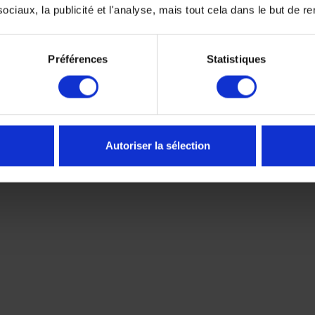
ciaux, la publicité et l'analyse, mais tout cela dans le but de ren
ion performante
Préférences
Statistiques
ur
KwikWick
, reconnu pour sa respirabilité et son confort. Ce t
s chaleurs.
ettant de conserver un casque propre et agréable à porter dans
n de l’air à l’intérieur du casque afin de limiter l’accumulation d
Autoriser la sélection