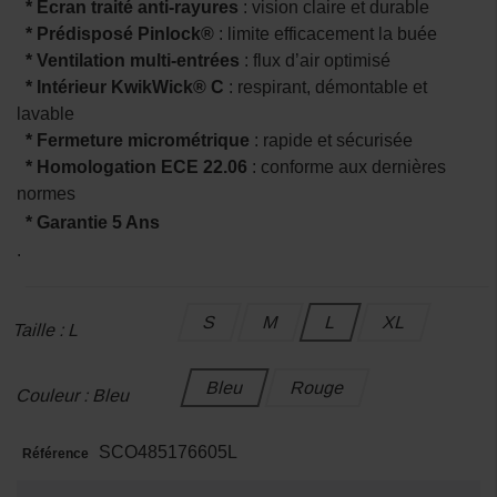
* Écran traité anti-rayures
: vision claire et durable
* Prédisposé Pinlock®
: limite efficacement la buée
* Ventilation multi-entrées
: flux d’air optimisé
* Intérieur KwikWick® C
: respirant, démontable et
lavable
* Fermeture micrométrique
: rapide et sécurisée
* Homologation ECE 22.06
: conforme aux dernières
normes
* Garantie 5 Ans
.
S
M
L
XL
Taille : L
Bleu
Rouge
Couleur : Bleu
SCO485176605L
Référence