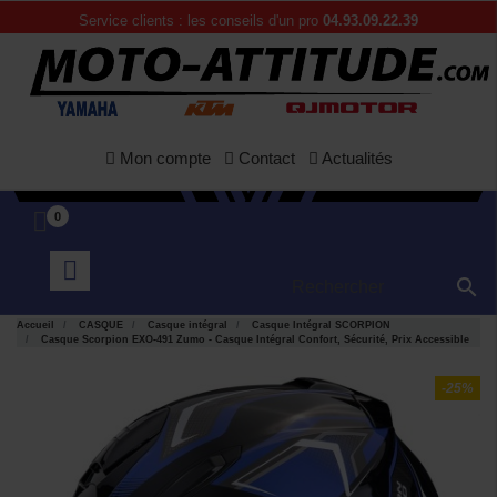
Service clients : les conseils d'un pro
04.93.09.22.39
Mon compte
Contact
Actualités
0

Accueil
CASQUE
Casque intégral
Casque Intégral SCORPION
Casque Scorpion EXO-491 Zumo - Casque Intégral Confort, Sécurité, Prix Accessible
-25%