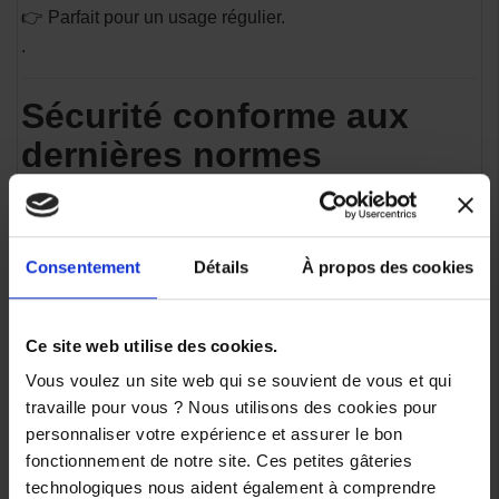
👉 Parfait pour un usage régulier.
.
Sécurité conforme aux
dernières normes
* Coque résistante
* Fermeture micrométrique fiable
* Homologation ECE 22.06
Consentement
Détails
À propos des cookies
👉 Roulez en toute confiance.
.
Ce site web utilise des cookies.
Pour quel usage ?
Vous voulez un site web qui se souvient de vous et qui
travaille pour vous ? Nous utilisons des cookies pour
* Moto route
personnaliser votre expérience et assurer le bon
* Scooter
fonctionnement de notre site. Ces petites gâteries
* Trajets quotidiens
technologiques nous aident également à comprendre