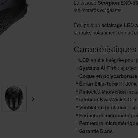
Le casque
Scorpion EXO-530
les motards exigeants.
Équipé d’un
éclairage LED a
la route, notamment de nuit 
.
Caractéristiques
*
LED
arrière intégrée pour 
*
Système AirFit®
: ajustem
*
Coque en polycarbonate
* Écran Ellip-Tec® II
: démon
* Pinlock® MaxVision incl

* Intérieur KwikWick® C
: r
* Ventilation multi-flux
: cir
* Fermeture micrométriqu
*
Fermeture micrométriqu
* Garantie 5 ans