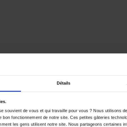
our rouler en toute saison
ulti-canaux qui permet une circulation d’air efficace.
Détails
ies.
e souvient de vous et qui travaille pour vous ? Nous utilisons 
e bon fonctionnement de notre site. Ces petites gâteries techno
nt les gens utilisent notre site. Nous partageons certaines i