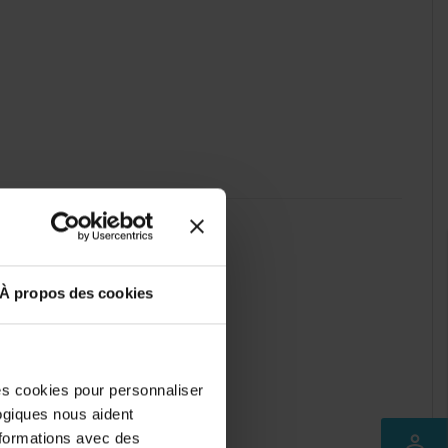
À propos des cookies
des cookies pour personnaliser
logiques nous aident
nformations avec des
perm_identity