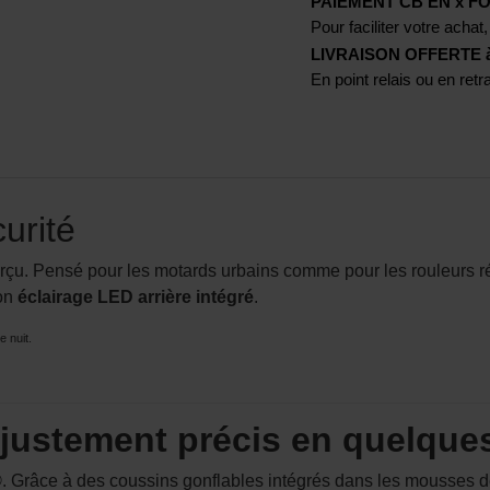
PAIEMENT CB EN x FO
Pour faciliter votre achat,
LIVRAISON OFFERTE à p
En point relais ou en ret
urité
erçu. Pensé pour les motards urbains comme pour les rouleurs 
on
éclairage LED arrière intégré
.
 nuit.
 ajustement précis en quelqu
t®. Grâce à des coussins gonflables intégrés dans les mousses d