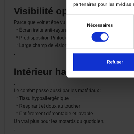
partenaires pour les médias so
Visibilité optimale et sécu
Sélection
Parce que voir et être vu est essentiel, ce casque intègre 
Nécessaires
du
* Écran traité anti-rayures
consentement
* Prédisposition Pinlock (lentille incluse) pour éviter la 
* Large champ de vision pour plus de sécurité
.
Refuser
Intérieur haut de gamme
.
Le confort passe aussi par les matériaux :
* Tissu hypoallergénique
* Respirant et doux au toucher
* Entièrement démontable et lavable
Un vrai plus pour les motards du quotidien.
.