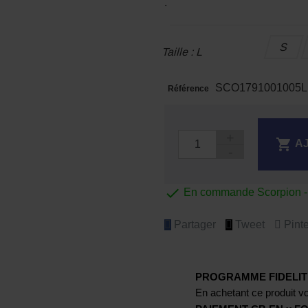
.
S
Taille : L
SCO1791001005L
Référence

A

En commande Scorpion - E
Partager
Tweet
Pinte
PROGRAMME FIDELIT
En achetant ce produit vo