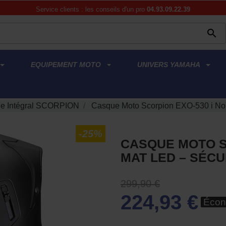
Service clients : les conseils d'un pro
04.93.09.22.39

EQUIPEMENT MOTO
UNIVERS YAMAHA
e Intégral SCORPION
Casque Moto Scorpion EXO-530 i Noir
-25%
CASQUE MOTO SC
MAT LED – SÉCU
299,90 €
224,93 €
Écon