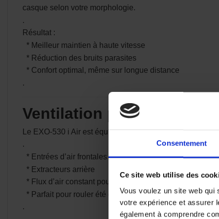
casque selon votre morphologie.
.
Résultat :
* Meilleur maintien à haute vitesse
* Réduction des bruits parasites
* Confort optimal, même sur longue distance
.
Ventilation performante p
Le EXO-530 i Air est équipé d’un système de ventilation m
Consentement
.
* Entrées d’air frontales
* Extracteurs arrière
Ce site web utilise des cook
* Flux d’air constant pour limiter la chaleur et la buée
Vous voulez un site web qui s
* Parfait pour rouler été comme hiver sans compromis.
votre expérience et assurer l
.
également à comprendre comme