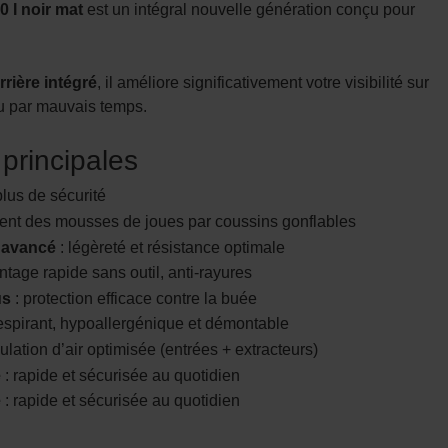
 I noir mat
est un intégral nouvelle génération conçu pour
rrière intégré
, il améliore significativement votre visibilité sur
ou par mauvais temps.
 principales
plus de sécurité
ent des mousses de joues par coussins gonflables
 avancé
: légèreté et résistance optimale
tage rapide sans outil, anti-rayures
us
: protection efficace contre la buée
espirant, hypoallergénique et démontable
culation d’air optimisée (entrées + extracteurs)
e
: rapide et sécurisée au quotidien
e
: rapide et sécurisée au quotidien