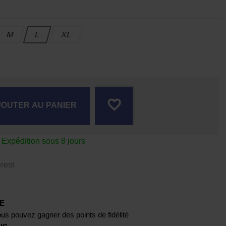
M
L
XL
favorite_border
JOUTER AU PANIER
xpédition sous 8 jours
rest
E
us pouvez gagner des points de fidélité