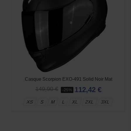
Casque Scorpion EXO-491 Solid Noir Mat
112,42 €
149,90 €
-25%
XS
S
M
L
XL
2XL
3XL