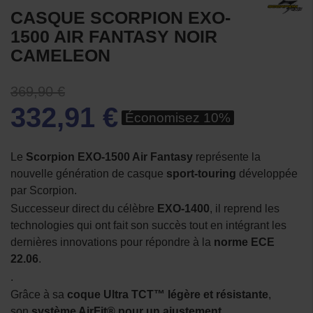
CASQUE SCORPION EXO-
1500 AIR FANTASY NOIR
CAMELEON
369,90 €
332,91 €
Économisez 10%
Le
Scorpion EXO-1500 Air Fantasy
représente la
nouvelle génération de casque
sport-touring
développée
par Scorpion.
Successeur direct du célèbre
EXO-1400
, il reprend les
technologies qui ont fait son succès tout en intégrant les
dernières innovations pour répondre à la
norme ECE
22.06
.
.
Grâce à sa
coque Ultra TCT™ légère et résistante
,
son
système AirFit® pour un ajustement