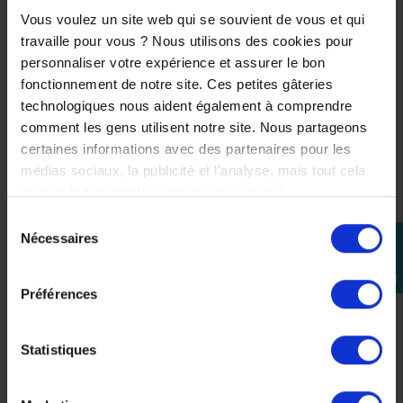
Vous voulez un site web qui se souvient de vous et qui
travaille pour vous ? Nous utilisons des cookies pour
EXO-1500 vs EXO-
personnaliser votre expérience et assurer le bon
1400 : quelle évolution
fonctionnement de notre site. Ces petites gâteries
technologiques nous aident également à comprendre
?
comment les gens utilisent notre site. Nous partageons
certaines informations avec des partenaires pour les
médias sociaux, la publicité et l'analyse, mais tout cela
.
dans le but de rendre votre visite géniale !
Le
EXO-1500 Air
vient remplacer le célèbre
EXO-1400
,
qui était l’un des casques sport-touring les plus appréciés
Sélection
Nécessaires
des motards.
perm_identity
du
.
consentement
Se
connecter
Les principales évolutions :
Préférences
* nouvelle
homologation ECE 22.06
* aérodynamisme amélioré
Statistiques
* ventilation optimisée
* confort intérieur retravaillé
* design modernisé