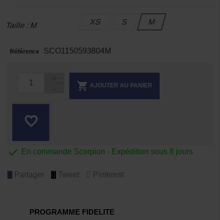
XS
S
M
Taille : M
SCO1150593804M
Référence

AJOUTER AU PANIER
favorite_border

En commande Scorpion - Expédition sous 8 jours
Partager
Tweet
Pinterest
PROGRAMME FIDELITE