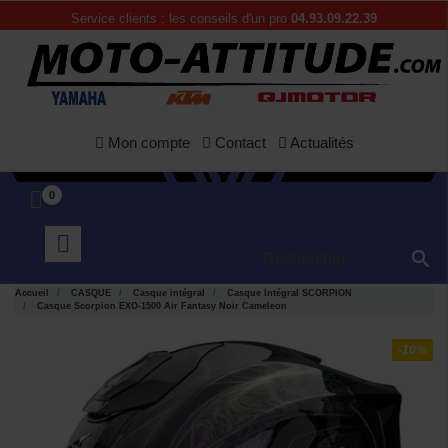
Service clients : les conseils d'un pro
04.93.09.22.39
Mon compte
Contact
Actualités
0

Accueil
CASQUE
Casque intégral
Casque Intégral SCORPION
Casque Scorpion EXO-1500 Air Fantasy Noir Cameleon
-10%