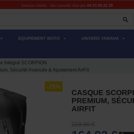
Service clients : les conseils d'un pro
04.93.09.22.39

EQUIPEMENT MOTO
UNIVERS YAMAHA
e Intégral SCORPION
um, Sécurité Avancée & Ajustement AirFit
-25%
CASQUE SCORPI
PREMIUM, SÉCU
AIRFIT
219,90 €