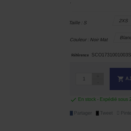
.
2XS
Taille : S
Blan
Couleur : Noir Mat
SCO1731001003
Référence

A

En stock - Expédié sous 
Partager
Tweet
Pinte