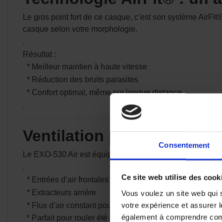
Le gros point fort de ce casque, c’est son système AirFi
casque selon votre morphologie.
.
Résultat :
* Meilleur maintien à haute vitesse
* Réduction des bruits parasites
* Confort optimal, même sur longue distance
.
Ventilation performante p
Consentement
Le EXO-530 Air est équipé d’un système de ventilation mul
.
Ce site web utilise des cook
* Entrées d’air frontales
* Extracteurs arrière
Vous voulez un site web qui s
votre expérience et assurer l
* Flux d’air constant pour limiter la chaleur et la buée
également à comprendre comme
* Parfait pour rouler été comme hiver sans compromis.