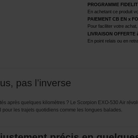
PROGRAMME FIDELIT
En achetant ce produit vo
PAIEMENT CB EN x FO
Pour faciliter votre achat,
LIVRAISON OFFERTE à p
En point relais ou en ret
us, pas l’inverse
tés après quelques kilomètres ? Le Scorpion EXO-530 Air révol
l pour les trajets quotidiens comme les longues balades.
 ajustement précis en quelqu