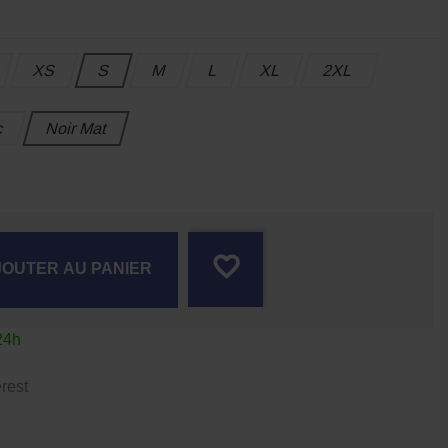
XS
S
M
L
XL
2XL
c
Noir Mat
S
favorite_border
JOUTER AU PANIER
24h
rest