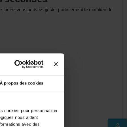
e joues, vous pouvez ajuster parfaitement le maintien du
À propos des cookies
des cookies pour personnaliser
logiques nous aident
nformations avec des
perm_identity