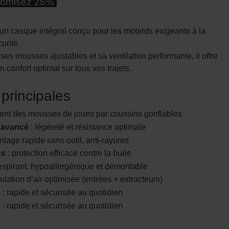
omisez 25%
un casque intégral conçu pour les motards exigeants à la
urité.
ses mousses ajustables et sa ventilation performante, il offre
 confort optimal sur tous vos trajets.
 principales
ent des mousses de joues par coussins gonflables
 avancé
: légèreté et résistance optimale
tage rapide sans outil, anti-rayures
us
: protection efficace contre la buée
espirant, hypoallergénique et démontable
culation d’air optimisée (entrées + extracteurs)
e
: rapide et sécurisée au quotidien
e
: rapide et sécurisée au quotidien