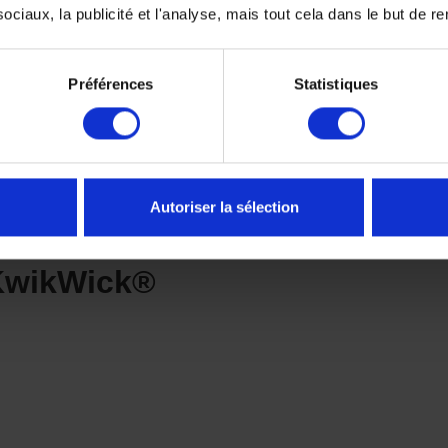
ciaux, la publicité et l'analyse, mais tout cela dans le but de ren
rité renforcée
Préférences
Statistiques
:
buée
Autoriser la sélection
 KwikWick®