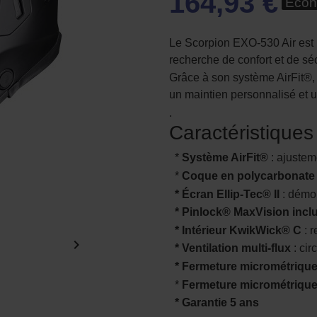
164,93 €
Écon
Le Scorpion EXO-530 Air est 
recherche de confort et de séc
Grâce à son système AirFit®, 
un maintien personnalisé et un
.
Caractéristiques
*
Système AirFit®
: ajustem
*
Coque en polycarbonate
* Écran Ellip-Tec® II
: démon
* Pinlock® MaxVision incl
* Intérieur KwikWick® C
: r

* Ventilation multi-flux
: cir
* Fermeture micrométriqu
*
Fermeture micrométriqu
* Garantie 5 ans