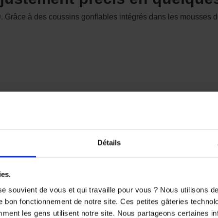
t®. Grâce à des coussins gonflables intégrés dans les mousses d
our rouler en toute saison
Détails
ti-canaux qui permet une circulation d’air efficace.
ies.
e souvient de vous et qui travaille pour vous ? Nous utilisons 
e bon fonctionnement de notre site. Ces petites gâteries techno
nt les gens utilisent notre site. Nous partageons certaines i