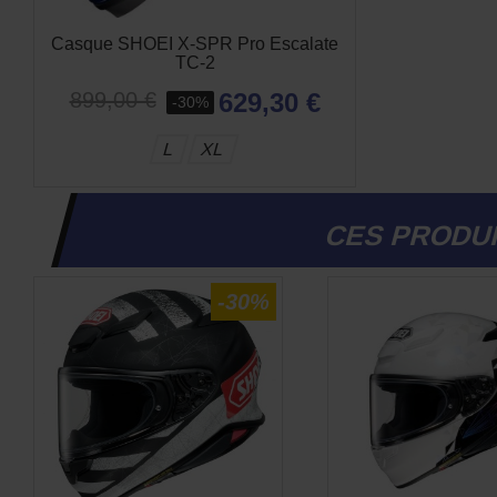
Casque SHOEI X-SPR Pro Escalate
TC-2
629,30 €
899,00 €
-30%
L
XL
CES PRODUI
-30%