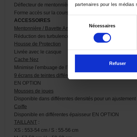
partenaires pour les médias so
Déflecteur de mentonnière
Forme accès sur la course pour une vitesse élevée (jus
Sélection
ACCESSOIRES
Nécessaires
du
Mentonnière / Bavette Anti-remous
consentement
Réduction des turbulences internes
Housse de Protection
Livrée avec le casque
Cache Nez
Refuser
Minimise l'embuage de l'écran
9 écrans de teintes différentes
EN OPTION
Mousses de joues
Disponible dans différentes densités pour un ajustement
Coiffe
Disponible en différentes épaisseur EN OPTION
TAILLANT
:
XS : 553-54 cm / S : 55-56 cm