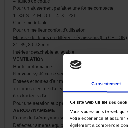
4 Tailles de coque
Pour un ajustement parfait et une forme compacte
1: XS-S 2: M 3: L 4: XL-2XL
Coiffe modulable
Pour un meilleur confort d'utilisation
Mousse de Joues en différente épaisseurs (En OPTION)
31, 35, 39, 43 mm
Intérieur détachable et lavable
VENTILATION
Haute performance
Nouveau système de ventilation des mousses de joues
Entrées et sorties d'air multiples
Consentement
7 écopes d'entrée d'air verrouillables
6 extracteurs d'air
Ce site web utilise des cook
Pour une aération aux performances optimale
AERODYNAMISME
Vous voulez un site web qui s
Forme de l'aérodynamisme avancé
votre expérience et assurer l
également à comprendre comme
Déflecteur arrières équipés de stabilisateurs