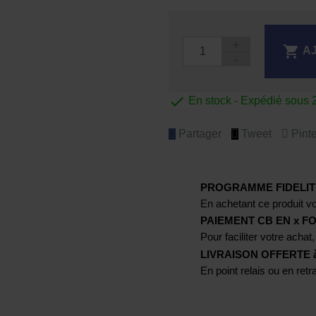

A

En stock - Expédié sous 
Partager
Tweet
Pinte
PROGRAMME FIDELIT
En achetant ce produit vo
PAIEMENT CB EN x FO
Pour faciliter votre achat,
LIVRAISON OFFERTE à p
En point relais ou en ret