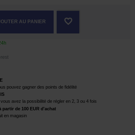
favorite_border
JOUTER AU PANIER
24h
rest
E
us pouvez gagner des points de fidélité
IS
 vous avez la possibilité de régler en 2, 3 ou 4 fois
artir de 100 EUR d'achat
rait en magasin