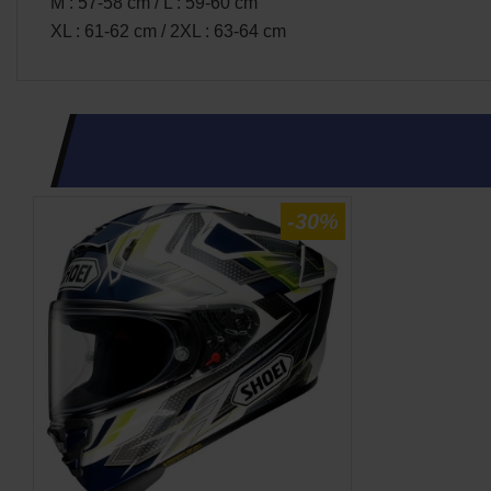
M : 57-58 cm / L : 59-60 cm
XL : 61-62 cm / 2XL : 63-64 cm
-30%