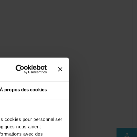
À propos des cookies
des cookies pour personnaliser
logiques nous aident
nformations avec des
perm_identity