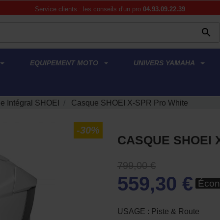
Service clients : les conseils d'un pro
04.93.09.22.39

EQUIPEMENT MOTO
UNIVERS YAMAHA
e Intégral SHOEI
Casque SHOEI X-SPR Pro White
-30%
CASQUE SHOEI 
799,00 €
559,30 €
Écon
USAGE : Piste & Route