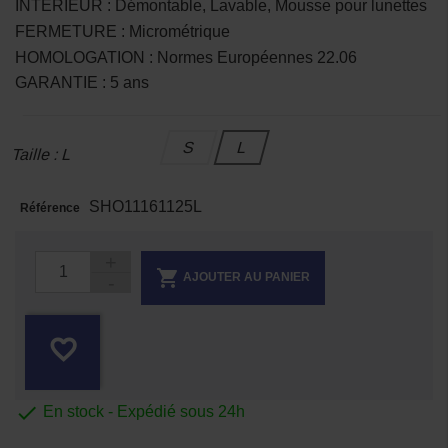
INTERIEUR : Démontable, Lavable, Mousse pour lunettes
FERMETURE : Micrométrique
HOMOLOGATION : Normes Européennes 22.06
GARANTIE : 5 ans
S
L
Taille : L
SHO11161125L
Référence

AJOUTER AU PANIER
favorite_border

En stock - Expédié sous 24h