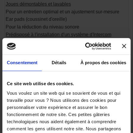
Joues démontables et lavables
Pour un entretien optimal et un ajustement sur-mesure
Ear pads (coussinet d'oreille)
Pour la réduction du niveau sonore
Prédisposé à l'installation d'un système d'Intercom
VENTILATION
Entrées et sorties d'air multiples
Pour une aération aux performances optimale
Consentement
Détails
À propos des cookies
6 Extracteurs d'air au niveau du front et du menton
Apport d'air frais garanti
4 Extracteurs d'air à l'arrière
Ce site web utilise des cookies.
pour une évacuation de l'air chaud
Vous voulez un site web qui se souvient de vous et qui
AERODYNAMISME
travaille pour vous ? Nous utilisons des cookies pour
Aileron intégré
personnaliser votre expérience et assurer le bon
Pour une performance aérodynamique optimisée
fonctionnement de notre site. Ces petites gâteries
ACCESSOIRES
technologiques nous aident également à comprendre
Mentonnière
comment les gens utilisent notre site. Nous partageons