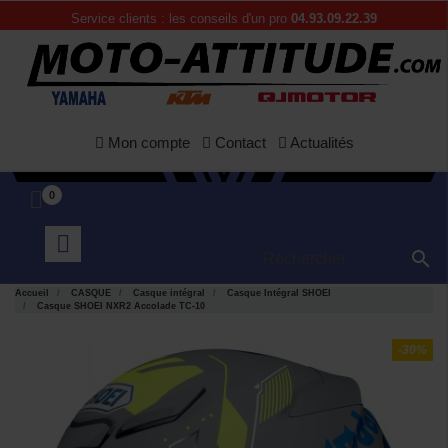
Service clients : les conseils d'un pro
04.93.09.22.39
Mon compte
Contact
Actualités
0

Accueil
CASQUE
Casque intégral
Casque Intégral SHOEI
Casque SHOEI NXR2 Accolade TC-10
-30%