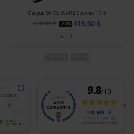
Casque SHOEI NXR2 Origami TC-5
419,30 €
599,00 €
-30%
XS
L
Précédent
Suivant