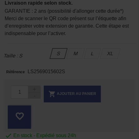
Livraison rapide selon stock.
GARANTIE : 2 ans (possibilité d'allonger cette durée*)
Merci de scanner le QR code présent sur l’étiquette afin
d’enregistrer votre extension de garantie. Cette étape est
indispensable pour l’activer.
S
M
L
XL
Taille : S
LS2569015602S
Référence

AJOUTER AU PANIER
favorite_border

En stock - Expédié sous 24h