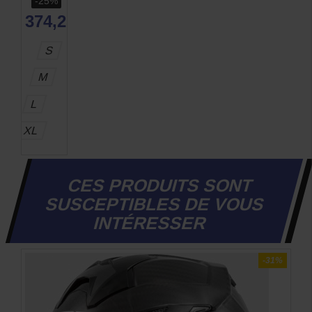
-25%
374,25 €
S
M
L
XL
CES PRODUITS SONT
SUSCEPTIBLES DE VOUS
INTÉRESSER
-37%