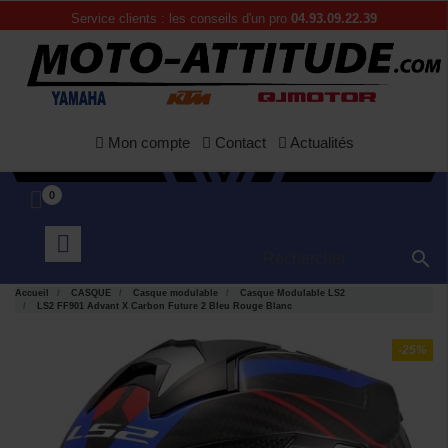
Service clients : les conseils d'un pro
04.93.09.22.39
Mon compte
Contact
Actualités
0

Accueil
CASQUE
Casque modulable
Casque Modulable LS2
LS2 FF901 Advant X Carbon Future 2 Bleu Rouge Blanc
-25%