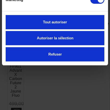
Casque prêt pour accueillir le nouveau Kit Bluetooth
vendu séparément
Tout autoriser
VOUS AIMEREZ AUSSI
Autoriser la sélection
-25%
Refuser
LS2
FF901
Advant
X
Carbon
Future
2
Jaune
Fluo
499,00 €