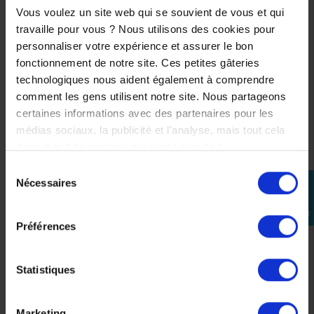
Système de démontage d’écran rapide
Vous voulez un site web qui se souvient de vous et qui
Vision Optimale : Pour une vision parfaite et sécurisante
travaille pour vous ? Nous utilisons des cookies pour
la visière est construite en 3D Optical de Classe A en
personnaliser votre expérience et assurer le bon
polycarbonate, un matériau à haute résistance aux chocs
fonctionnement de notre site. Ces petites gâteries
Equipé d'un Pare soleil intégré
technologiques nous aident également à comprendre
VENTILATION
comment les gens utilisent notre site. Nous partageons
certaines informations avec des partenaires pour les
Event supérieur avant
médias sociaux, la publicité et l'analyse, mais tout cela
Event de menton
dans le but de rendre votre visite géniale !
Orifice d'échappement d'air à l'arrière
Déflecteur d'haleine
Sélection
Nécessaires
perm_identity
du
CONFORT
consentement
Se
Tissu intérieur : X-Static© Tissu à doublure argenté
connecter
Doublure extrêmement confortable
Préférences
Mousse découpées au laser
Nouveau tissu hypoallergénique plus qualitatif, plus doux
Statistiques
pour un plus grand confort
Mousses amovibles et lavables
Respirant et hypoallergénique
Marketing