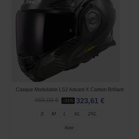
Casque LS2 FF906 Advant Solid Noir Mat
299,00 €
-37%
188,37 €
S
M
L
XL
2XL
3XL