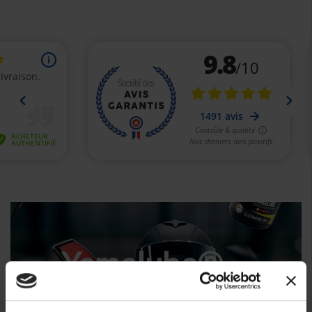
Yamalube®
produits