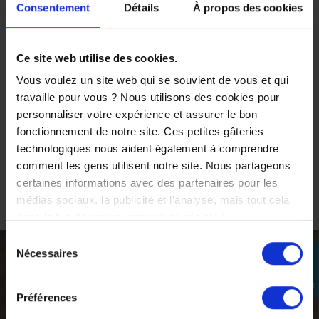
d'entretien
Consentement
Détails
À propos des cookies
description
Ce site web utilise des cookies.
Vous voulez un site web qui se souvient de vous et qui
Découvrir
travaille pour vous ? Nous utilisons des cookies pour
personnaliser votre expérience et assurer le bon
fonctionnement de notre site. Ces petites gâteries
technologiques nous aident également à comprendre
comment les gens utilisent notre site. Nous partageons
certaines informations avec des partenaires pour les
médias sociaux, la publicité et l'analyse, mais tout cela
dans le but de rendre votre visite géniale !
Sélection
Nécessaires
perm_identity
du
ACCESSOIRES ET
consentement
Se
connecter
Préférences
CONSOMMABLES