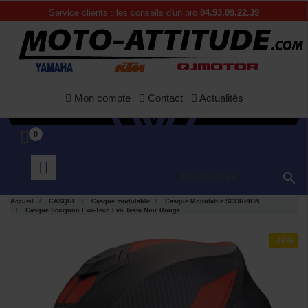
Service clients : les conseils d'un pro
04.93.09.22.39
Mon compte
Contact
Actualités
0

Accueil
CASQUE
Casque modulable
Casque Modulable SCORPION
Casque Scorpion Exo-Tech Evo Team Noir Rouge
-30%