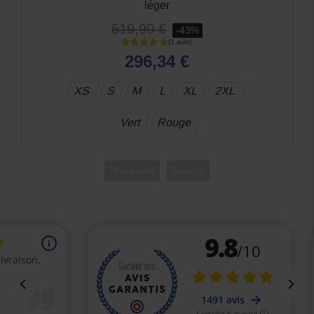
Solid
399,90 €
-40%
239,94 €
XS
2XL
Précédent
Suivant