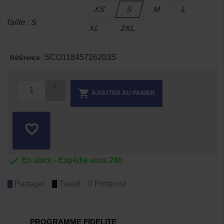
XS
S
M
L
Taille : S
XL
2XL
SCO11845726203S
Référence

AJOUTER AU PANIER
favorite_border

En stock - Expédié sous 24h
Partager
Tweet
Pinterest
PROGRAMME FIDELITE