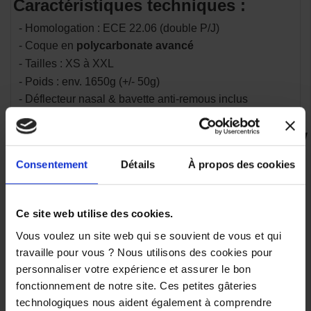
Caractéristiques techniques :
- Homologation : ECE 22.06 (double P/J)
- Coque en
polycarbonate avancé
- Tailles : XS à XXL
- Poids : env. 1650g (+/- 50g)
- Déflecteur nasal & bavette anti-remous inclus
VOUS AIMEREZ AUSSI
Consentement
Détails
À propos des cookies
-40%
-25%
-30%
-30%
Ce site web utilise des cookies.
Vous voulez un site web qui se souvient de vous et qui
Casque
Casque
Casque
Casque
travaille pour vous ? Nous utilisons des cookies pour
Scorpion
Scorpion
Scorpion
Scorpion
Exo-
Exo-
Exo-
Exo-
personnaliser votre expérience et assurer le bon
Tech
Tech
Tech
Tech
fonctionnement de notre site. Ces petites gâteries
Evo
Evo
Evo
Evo
technologiques nous aident également à comprendre
Carbon
Solid
Furio
Conquer