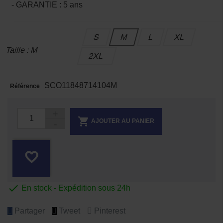
- GARANTIE : 5 ans
S
M
L
XL
Taille : M
2XL
SCO11848714104M
Référence

AJOUTER AU PANIER
favorite_border

En stock - Expédition sous 24h
Partager
Tweet
Pinterest