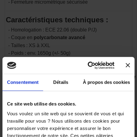
- Fermeture micrométrique sécurisée
Caractéristiques techniques :
- Homologation : ECE 22.06 (double P/J)
- Coque en
polycarbonate avancé
- Tailles : XS à XXL
- Poids : env. 1650g (+/- 50g)
- Déflecteur nasal & bavette anti-remous inclus
Consentement
Détails
À propos des cookies
VOUS AIMEREZ AUSSI
Ce site web utilise des cookies.
-30%
-30%
Vous voulez un site web qui se souvient de vous et qui
travaille pour vous ? Nous utilisons des cookies pour
Casque
Casque
personnaliser votre expérience et assurer le bon
Scorpion
Scorpion
Exo-
Exo-
fonctionnement de notre site. Ces petites gâteries