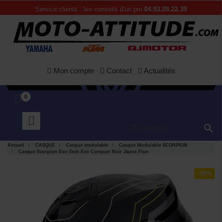
Service clients : les conseils d'un pro
04.93.09.22.39
Mon compte
Contact
Actualités
0

Accueil
CASQUE
Casque modulable
Casque Modulable SCORPION
Casque Scorpion Exo-Tech Evo Conquer Noir Jaune Fluo
-30%