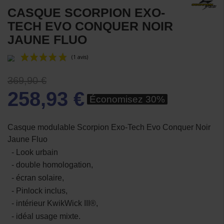
CASQUE SCORPION EXO-
TECH EVO CONQUER NOIR
JAUNE FLUO
369,90 €
258,93 €
Économisez 30%
Casque modulable Scorpion Exo-Tech Evo Conquer Noir
Jaune Fluo
(1 avis)
- Look urbain
- double homologation,
- écran solaire,
- Pinlock inclus,
- intérieur KwikWick III®,
- idéal usage mixte.