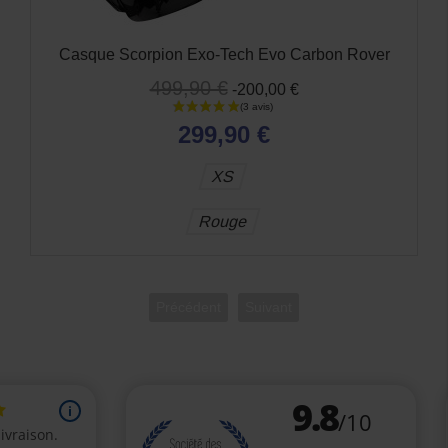
Rover
Scorpion Exo-Tech Evo Socius Noir Mat Ro
295,92 €
369,90 €
-20%
XS
S
M
Précédent
Suivant