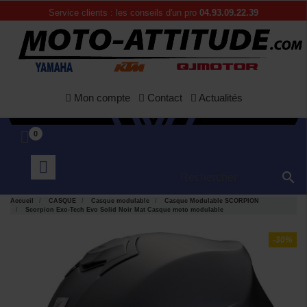
Service clients : les conseils d'un pro
04.93.09.22.39
Mon compte
Contact
Actualités
0

Accueil
CASQUE
Casque modulable
Casque Modulable SCORPION
Scorpion Exo-Tech Evo Solid Noir Mat Casque moto modulable
-30%