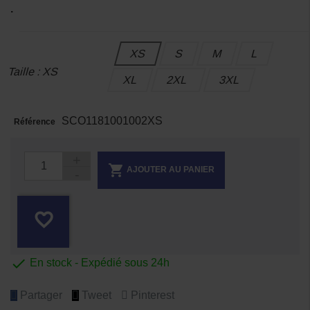
.
XS
S
M
L
Taille : XS
XL
2XL
3XL
SCO1181001002XS
Référence

AJOUTER AU PANIER
favorite_border

En stock - Expédié sous 24h
Partager
Tweet
Pinterest