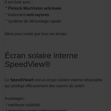
Il est livré avec :
* Pinlock MaxVision anti-buée
* traitement
anti-rayures
* système de démontage rapide
.
Idéal pour rouler par tous les temps.
.
Écran solaire interne
SpeedView®
.
Le
SpeedView®
est un écran solaire interne rétractable
qui protège efficacement des rayons du soleil.
.
Avantages :
* meilleure visibilité
* protection contre l’éblouissement