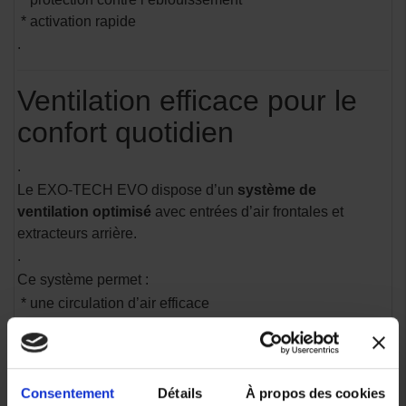
* activation rapide
.
Ventilation efficace pour le
confort quotidien
.
Le EXO-TECH EVO dispose d’un
système de
ventilation optimisé
avec entrées d’air frontales et
extracteurs arrière.
.
Ce système permet :
* une circulation d’air efficace
* une réduction de la chaleur dans le casque
* un confort amélioré lors des trajets urbains ou longue
distance
Consentement
Détails
À propos des cookies
.