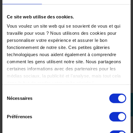
Intérieur KwikWick :
Ce site web utilise des cookies.
respirant et confortable
Vous voulez un site web qui se souvient de vous et qui
travaille pour vous ? Nous utilisons des cookies pour
.
personnaliser votre expérience et assurer le bon
L’intérieur
KwikWick
garantit un excellent confort grâce à
fonctionnement de notre site. Ces petites gâteries
ses matériaux :
technologiques nous aident également à comprendre
* respirants
comment les gens utilisent notre site. Nous partageons
* hypoallergéniques
certaines informations avec des partenaires pour les
* démontables et lavables
médias sociaux, la publicité et l'analyse, mais tout cela
Ils permettent de garder
une sensation de fraîcheur
dans le but de rendre votre visite géniale !
même lors d’une utilisation prolongée
.
Sélection
.
Nécessaires
perm_identity
du
consentement
Se
connecter
Caractéristiques
Préférences
techniques