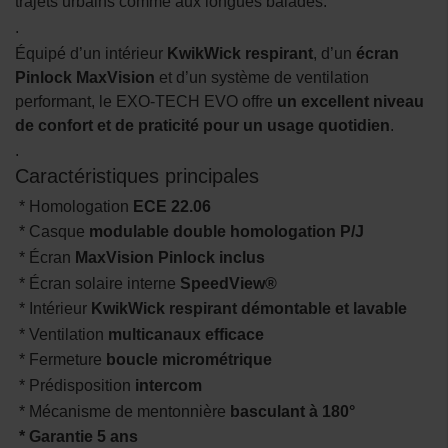
trajets urbains comme aux longues balades.
.
Équipé d’un intérieur
KwikWick respirant
, d’un
écran
Pinlock MaxVision
et d’un système de ventilation
performant, le EXO-TECH EVO offre
un excellent niveau
de confort et de praticité pour un usage quotidien
.
.
Caractéristiques principales
* Homologation
ECE 22.06
* Casque
modulable double homologation P/J
* Écran
MaxVision Pinlock inclus
* Écran solaire interne
SpeedView®
* Intérieur
KwikWick respirant démontable et lavable
* Ventilation
multicanaux efficace
* Fermeture
boucle micrométrique
* Prédisposition
intercom
* Mécanisme de mentonnière
basculant à 180°
* Garantie 5 ans