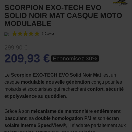
SCORPION EXO-TECH EVO
SOLID NOIR MAT CASQUE MOTO
MODULABLE
299,90 €
209,93 €
Économisez 30%
Le
Scorpion EXO-TECH EVO Solid Noir Mat
est un
casque
modulable nouvelle génération
conçu pour les
(12 avis)
motards et scootéristes qui recherchent
confort, sécurité
et polyvalence au quotidien
.
.
Grâce à son
mécanisme de mentonnière entièrement
basculant
, sa
double homologation P/J
et son
écran
solaire interne SpeedView®
, il s’adapte parfaitement aux