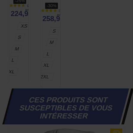
-25%
-30%
224,92 €
258,93 €
XS
S
S
M
M
L
L
XL
XL
2XL
CES PRODUITS SONT
SUSCEPTIBLES DE VOUS
INTÉRESSER
-40%