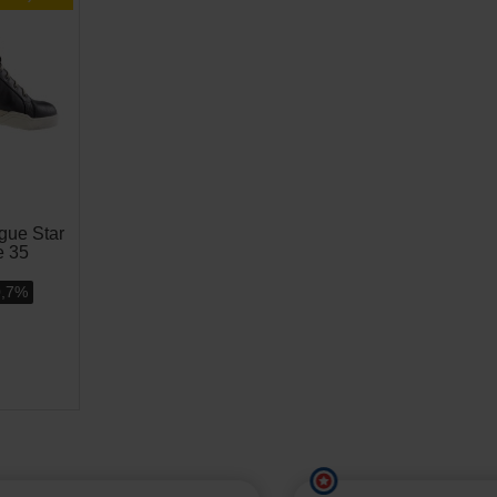
gue Star
e 35
0,7%