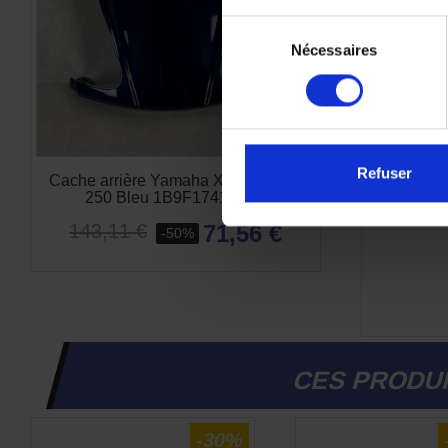
Sélection
Nécessaires
du
consentement
Refuser
Cache arrière Yamaha Xmax 125 et
Blouson
250 Bleu 1B9F174100P6
71,56 €
143,11 €
-50%
CES PRODUI
-30%