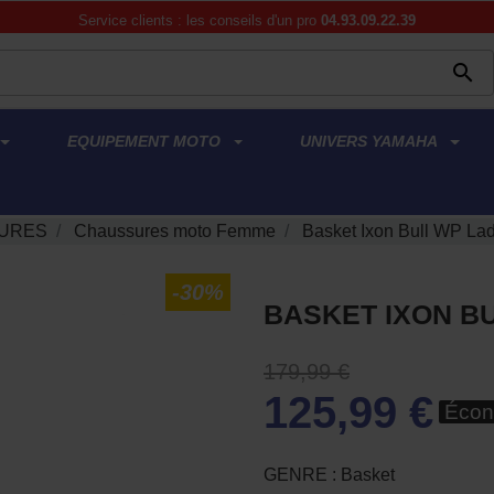
Service clients : les conseils d'un pro
04.93.09.22.39

EQUIPEMENT MOTO
UNIVERS YAMAHA
URES
Chaussures moto Femme
Basket Ixon Bull WP Lad
-30%
BASKET IXON BU
179,99 €
125,99 €
Écon
GENRE : Basket