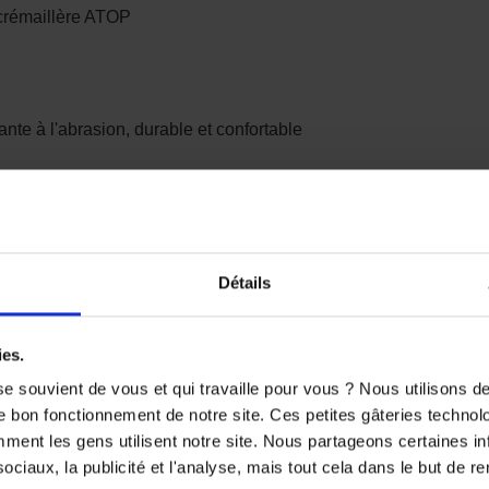
 crémaillère ATOP
nte à l'abrasion, durable et confortable
Détails
VOUS AIMEREZ AUSSI
ies.
-50%
e souvient de vous et qui travaille pour vous ? Nous utilisons 
e bon fonctionnement de notre site. Ces petites gâteries techno
nt les gens utilisent notre site. Nous partageons certaines i
ciaux, la publicité et l'analyse, mais tout cela dans le but de ren