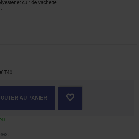
ster et cuir de vachette
r
06T40
favorite_border
JOUTER AU PANIER
24h
rest