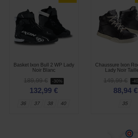
Basket Ixon Bull 2 WP Lady
Chaussure Ixon Ro
Noir Blanc
Lady Noir Taill
189,99 €
149,99 €
-30%
-4
132,99 €
88,94 €
36
37
38
40
35