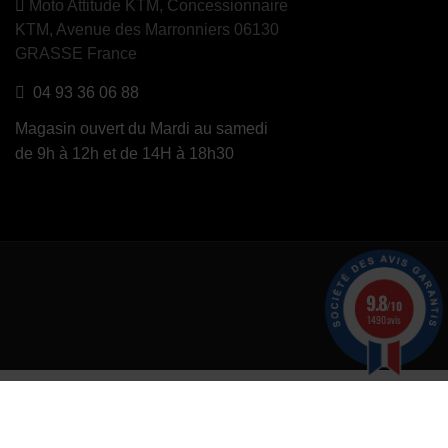
Moto Attitude KTM,
Concessionnaire
KTM, Avenue des Marronniers 06130
GRASSE France
04 93 36 06 88
Magasin ouvert du Mardi au samedi
de 9h à 12h et de 14H à 18h30
is)
9.8
/10
1490 avis
er
.