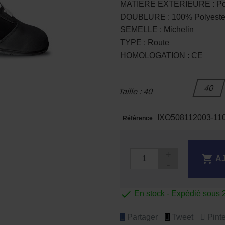
MATIERE EXTERIEURE : Polye
DOUBLURE : 100% Polyeste
SEMELLE : Michelin
TYPE : Route
HOMOLOGATION : CE
40
Taille : 40
IXO508112003-11
Référence

A

En stock - Expédié sous 
Partager
Tweet
Pinte