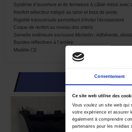
Système d’ouverture et de fermeture à câble métal avec
Renfort sélecteur intégré au talon et bout de pieds
Rigidité transversale permettant d'éviter l'écrasement
Coque de renfort au niveau des orteils
Semelle extérieure exclusive Michelin : Adhérente, résista
Bandes réflectives à l’arrière
Modèle CE
Consentement
Ce site web utilise des cook
-50%
Vous voulez un site web qui s
votre expérience et assurer l
également à comprendre comme
partenaires pour les médias so