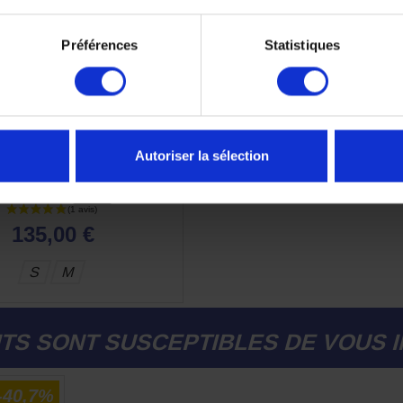
Préférences
Statistiques
Autoriser la sélection
 Ixon Cell Lady Noir Or
269,99 €
-50%
135,00 €
S
M
TS SONT SUSCEPTIBLES DE VOUS 
-40,7%