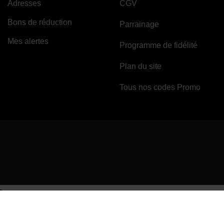
Adresses
CGV
Bons de réduction
Parrainage
Mes alertes
Programme de fidélité
Plan du site
Tous nos codes Promo
(1 av
Marchand approuvé par la Société des Avis Garantis,
cliquez ici pour vérifi
Site protégé par reCAPTCHA.
Vie privée
-
Termes