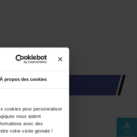
À propos des cookies
des cookies pour personnaliser
logiques nous aident
nformations avec des
perm_identity
dre votre visite géniale !
Se
connecter