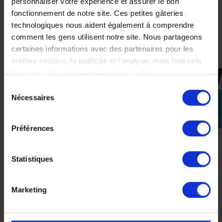
personnaliser votre expérience et assurer le bon
L
fonctionnement de notre site. Ces petites gâteries
technologiques nous aident également à comprendre
XL
comment les gens utilisent notre site. Nous partageons
2XL
certaines informations avec des partenaires pour les
médias sociaux, la publicité et l'analyse, mais tout cela
dans le but de rendre votre visite géniale !
CES PRODUITS SONT
Sélection
Nécessaires
SUSCEPTIBLES DE VOUS
perm_identity
du
INTÉRESSER
consentement
Se
connecter
Préférences
0%
-30%
Statistiques
Marketing