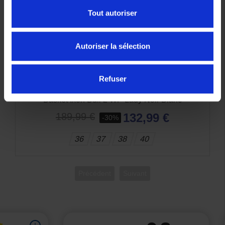
Tout autoriser
Autoriser la sélection
Refuser
Basket Ixon Bull WP Lady Noir Blanc Or T40
125,99 €
179,99 €
-30%
40
Précédent
Suivant