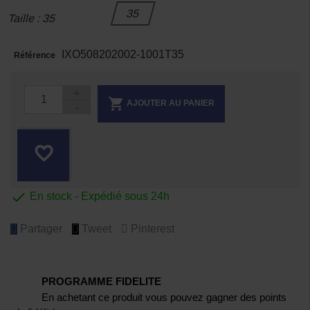
35
Taille : 35
IXO508202002-1001T35
Référence

AJOUTER AU PANIER
favorite_border

En stock - Expédié sous 24h
Partager
Tweet
Pinterest
PROGRAMME FIDELITE
En achetant ce produit vous pouvez gagner des points