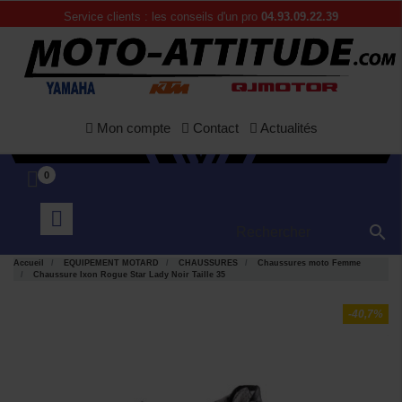
Service clients : les conseils d'un pro
04.93.09.22.39
Mon compte
Contact
Actualités
0

Accueil
EQUIPEMENT MOTARD
CHAUSSURES
Chaussures moto Femme
Chaussure Ixon Rogue Star Lady Noir Taille 35
-40,7%