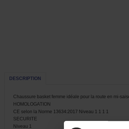
DESCRIPTION
Chaussure basket femme idéale pour la route en mi-sai
HOMOLOGATION
CE selon la Norme 13634:2017 Niveau 1 1 1 1
SECURITE
Niveau 1