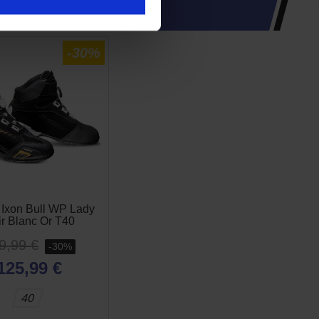
INTÉRESSER
-30%
 Ixon Bull WP Lady
r Blanc Or T40
9,99 €
-30%
125,99 €
40