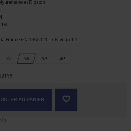
uréthane et Ripstop
r
4
 1/4
a Norme EN 13634:2017 Niveau 1 1 1 1
37
38
39
40
12T38
favorite_border
JOUTER AU PANIER
24h