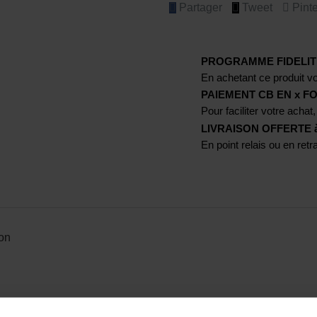
Partager
Tweet
Pinte
PROGRAMME FIDELIT
En achetant ce produit vo
PAIEMENT CB EN x FO
Pour faciliter votre achat,
LIVRAISON OFFERTE à p
En point relais ou en ret
son