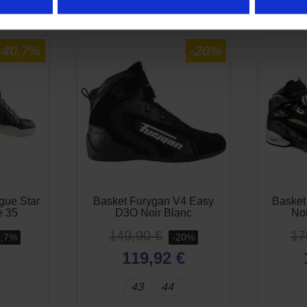
TS SONT SUSCEPTIBLES DE VOUS 
-40,7%
-20%
gue Star
Basket Furygan V4 Easy
Basket
e 35
D3O Noir Blanc
Noi
149,90 €
17
0,7%
-20%
119,92 €
43
44