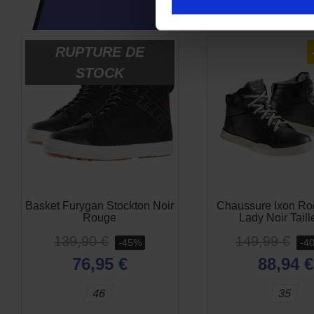
CES PRODUI
RUPTURE DE
-45%
STOCK
Basket Furygan Stockton Noir
Chaussure Ixon Ro
Rouge
Lady Noir Taill
139,90 €
149,99 €
-45%
-4
76,95 €
88,94 €
46
35