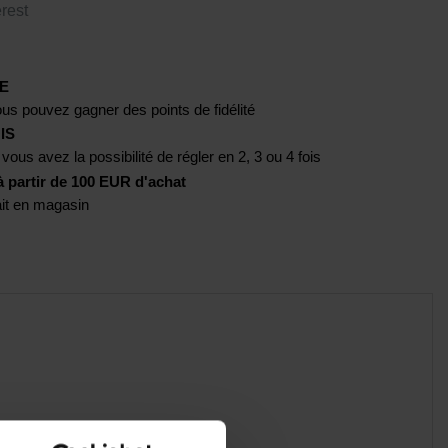
rest
E
us pouvez gagner des points de fidélité
IS
 vous avez la possibilité de régler en 2, 3 ou 4 fois
artir de 100 EUR d'achat
rait en magasin