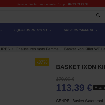
Service clients : les conseils d'un pro
04.93.09.22.39

EQUIPEMENT MOTO
UNIVERS YAMAHA
URES
Chaussures moto Femme
Basket Ixon Killer WP L
-37%
BASKET IXON K
179,99 €
113,39 €
Écon
GENRE : Basket Waterproof