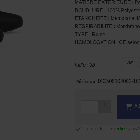
MATIERE EXTERIEURE : Poly
DOUBLURE : 100% Polyeste
ETANCHEITE : Membrane 4/
RESPIRABILITE : Membrane
TYPE : Route
HOMOLOGATION : CE selon l
36
Taille : 38
IXO508102002-10
Référence

A

En stock - Expédié sous 