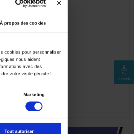
À propos des cookies
des cookies pour personnaliser
logiques nous aident
nformations avec des
perm_identity
dre votre visite géniale !
Se
connecter
Marketing
Tout autoriser