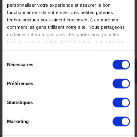
personnaliser votre expérience et assurer le bon
fonctionnement de notre site. Ces petites gâteries
technologiques nous aident également à comprendre
comment les gens utilisent notre site. Nous partageons
certaines informations avec des partenaires pour les
médias sociaux, la publicité et l'analyse, mais tout cela
dans le but de rendre votre visite géniale !
Sélection
Nécessaires
perm_identity
du
consentement
Se
Short Enfant VR46 Pop Art Gris
connecter
Préférences
22,10 €
34,00 €
-35%
8/9 ans
10/11 ans
6/7 ans
Statistiques
Marketing
Précédent
Suivant