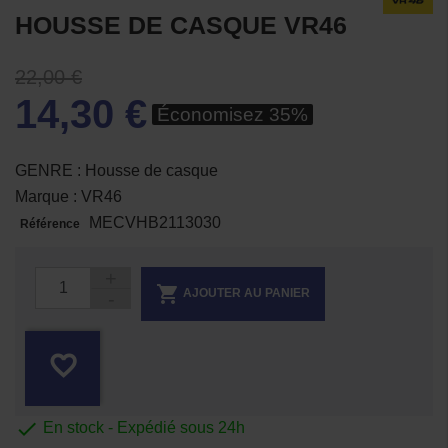
HOUSSE DE CASQUE VR46
22,00 €
14,30 €
Économisez 35%
GENRE : Housse de casque
Marque : VR46
MECVHB2113030
Référence

AJOUTER AU PANIER
favorite_border

En stock - Expédié sous 24h