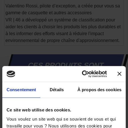
Valentino Rossi, pilote d’exception, a créée pour vous sa
gamme de casquette et autres accessoires
VR | 46 a développé un système de classification pour
aider les clients à choisir les produits les plus durables et
à les informer des efforts visant à réduire l'impact
environnemental de propre chaîne d'approvisionnement.
CES PRODUITS SONT
SUSCEPTIBLES DE VOUS
INTÉRESSER
Consentement
Détails
À propos des cookies
-35%
Ce site web utilise des cookies.
Vous voulez un site web qui se souvient de vous et qui
travaille pour vous ? Nous utilisons des cookies pour