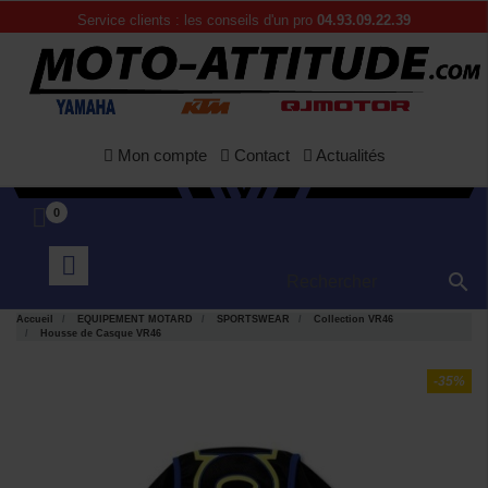
Service clients : les conseils d'un pro
04.93.09.22.39
Mon compte
Contact
Actualités
0

Accueil
EQUIPEMENT MOTARD
SPORTSWEAR
Collection VR46
Housse de Casque VR46
-35%