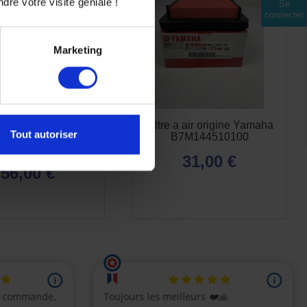
dre votre visite géniale !
Se
connecter
Marketing
tes de frein arriere
Filtre a air origine Yamaha
Tout autoriser
maha Origine
B7M144510100
VX258060000
31,00 €
56,00 €