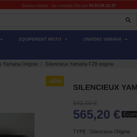
Service clients : les conseils d'un pro
04.93.09.22.39

EQUIPEMENT MOTO
UNIVERS YAMAHA
 Yamaha Origine
Silencieux Yamaha FZ8 origine
-40%
SILENCIEUX YAM
942,00 €
565,20 €
Écon
TYPE : Silencieux Origine