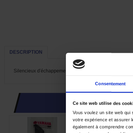
DESCRIPTION
Silencieux d'échappement origine Yamaha pour FZ8
Consentement
CES PRODUI
Ce site web utilise des cook
Vous voulez un site web qui s
votre expérience et assurer l
également à comprendre comme