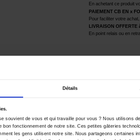
En achetant ce produit vo
PAIEMENT CB EN x FO
Pour faciliter votre achat,
LIVRAISON OFFERTE à p
En point relais ou en ret
Détails
TS SONT SUSCEPTIBLES DE VOUS 
ies.
e souvient de vous et qui travaille pour vous ? Nous utilisons 
e bon fonctionnement de notre site. Ces petites gâteries techno
nt les gens utilisent notre site. Nous partageons certaines i