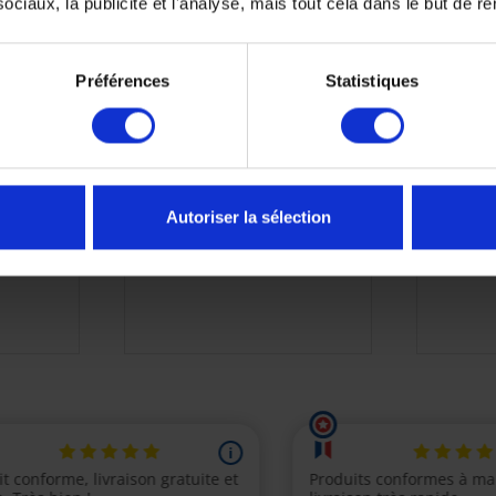
ciaux, la publicité et l'analyse, mais tout cela dans le but de ren
Préférences
Statistiques
e Yamaha
Filtre a air Origine Yamaha
Plaquet
Autoriser la sélection
4B5144510000
Ya
5
€
28,00 €