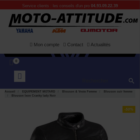
Service clients : les conseils d'un pro
04.93.09.22.39
Mon compte
Contact
Actualités
0

Accueil
EQUIPEMENT MOTARD
Blouson & Veste Femme
Blouson cuir femme
Blouson Ixon Cranky lady Noir
-50%