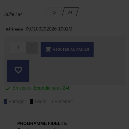
S
M
Taille : M
IXO100202026-1001M
Référence

AJOUTER AU PANIER
favorite_border

En stock - Expédié sous 24h
Partager
Tweet
Pinterest
PROGRAMME FIDELITE