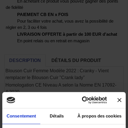
En achetant ce produit vous pouvez gagner des points
de fidélité
PAIEMENT CB EN x FOIS
Pour faciliter votre achat, vous avez la possibilité de
régler en 2, 3 ou 4 fois
LIVRAISON OFFERTE à partir de 100 EUR d'achat
En point relais ou en retrait en magasin
DESCRIPTION
DÉTAILS DU PRODUIT
Blouson Cuir Femme Modèle 2022 : Cranky - Vient
remplacer le Blouson Cuir "Crank lady"
Homologation CE Niveau A selon la Norme EN 17092-
4:2020
SECURITE
Coque aux coudes et aux épaules CE Niveau 1 selon la
Norme EN 1621-1:2012 FLAT
Consentement
Détails
À propos des cookies
Poche pour Dorsale (Dorsale NON INCLUSE disponible
sur notre site voir "Dorsale Ixon IX-Pro BFB-2 Protection")