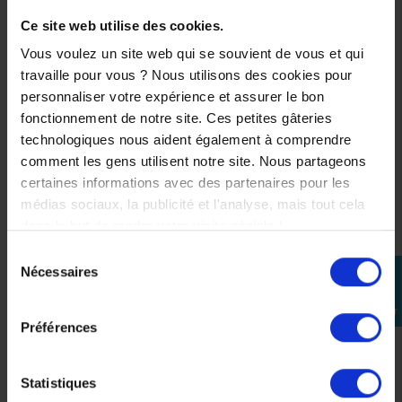
Réflectifs imprimés sur bras
Ce site web utilise des cookies.
Compatible avec l’AirBag IXON
Vous voulez un site web qui se souvient de vous et qui
Homologué CE Niveau A selon la Norme EN 17092-
travaille pour vous ? Nous utilisons des cookies pour
4:2020
personnaliser votre expérience et assurer le bon
PROTECTION THERMIQUE
fonctionnement de notre site. Ces petites gâteries
Doublure Thermique amovible sans manches de 120 Gr.
technologiques nous aident également à comprendre
CARACTRISTIQUE
comment les gens utilisent notre site. Nous partageons
Cuir de vachette très souple
certaines informations avec des partenaires pour les
Coupe fittée près du corps
médias sociaux, la publicité et l'analyse, mais tout cela
dans le but de rendre votre visite géniale !
Col classique avec pression avec réhausse en cuir
perforé
Sélection
Serrage du col par pression
Nécessaires
perm_identity
du
Poignet zippés, zips semi-autolock
consentement
Se
connecter
Serrage pression en bas de blousonGousset de confort
Préférences
dans le dos
Lèvres de protection du zip principal/central, étudiées
Statistiques
pour protéger votre réservoir