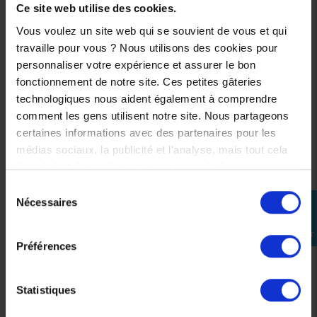
Ce site web utilise des cookies.
Vous voulez un site web qui se souvient de vous et qui
travaille pour vous ? Nous utilisons des cookies pour
personnaliser votre expérience et assurer le bon
fonctionnement de notre site. Ces petites gâteries
technologiques nous aident également à comprendre
comment les gens utilisent notre site. Nous partageons
certaines informations avec des partenaires pour les
médias sociaux, la publicité et l'analyse, mais tout cela
dans le but de rendre votre visite géniale !
Sélection
Nécessaires
perm_identity
du
consentement
Se
connecter
Préférences
Disque de Frein Arrière Origine Yamaha
1WS2582W0100
Statistiques