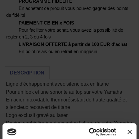
PROGRAMME FIDELITE
En achetant ce produit vous pouvez gagner des points
de fidélité
PAIEMENT CB EN x FOIS
Pour faciliter votre achat, vous avez la possibilité de
régler en 2, 3 ou 4 fois
LIVRAISON OFFERTE à partir de 100 EUR d'achat
En point relais ou en retrait en magasin
DESCRIPTION
Ligne d'échappement avec silencieux en titane
Pour un look et une sonorité au top sur votre Yamaha
En acier inoxydable thermorésistant de haute qualité et
silencieux recouvert de titane
Logo exclusif gravé au laser
Design sophistiqué qui accentue l'allure de votre Yamaha
Sonorité travaillée