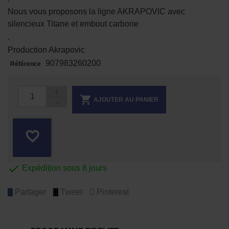
Nous vous proposons la ligne AKRAPOVIC avec
silencieux Titane et embout carbone
.
Production Akrapovic
907983260200
Référence

AJOUTER AU PANIER
favorite_border

Expédition sous 8 jours
Partager
Tweet
Pinterest