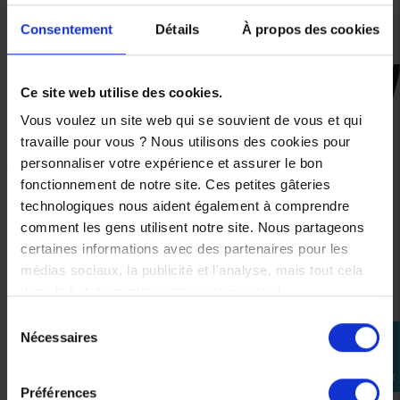
Conforme à la législation si la ligne est équipée du
convertisseur catalytique vendu séparément
Consentement
Détails
À propos des cookies
Ce site web utilise des cookies.
CES PRODUITS SONT
SUSCEPTIBLES DE VOUS
Vous voulez un site web qui se souvient de vous et qui
INTÉRESSER
travaille pour vous ? Nous utilisons des cookies pour
personnaliser votre expérience et assurer le bon
fonctionnement de notre site. Ces petites gâteries
-5%
technologiques nous aident également à comprendre
comment les gens utilisent notre site. Nous partageons
certaines informations avec des partenaires pour les
médias sociaux, la publicité et l'analyse, mais tout cela
dans le but de rendre votre visite géniale !
Sélection
Nécessaires
perm_identity
du
consentement
Se
connecter
Préférences