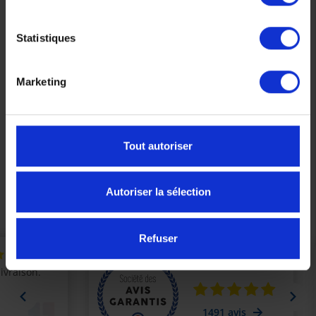
Statistiques
Marketing
Ligne d'échappement Akrapovic pour Yamaha MT-09
2024
1 994,05 €
2 099,00 €
-5%
Tout autoriser
Précédent
Suivant
Autoriser la sélection
Refuser