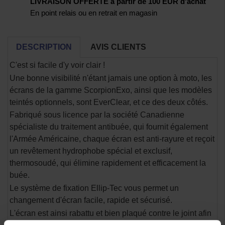
LIVRAISON OFFERTE à partir de 100 EUR d'achat
En point relais ou en retrait en magasin
DESCRIPTION
AVIS CLIENTS
C'est si facile d'y voir clair !
Une bonne visibilité n'étant jamais une option à moto, les
écrans de la gamme ScorpionExo, ainsi que les modèles
teintés optionnels, sont EverClear, et ce des deux côtés.
Fabriqué sous licence par la société Canadienne
spécialiste du traitement antibuée, qui fournit également
l'Armée Américaine, chaque écran est anti-rayure et reçoit
un revêtement hydrophobe spécial et exclusif,
thermosoudé, qui élimine rapidement et efficacement la
buée.
Le système de fixation Ellip-Tec vous permet un
changement d'écran facile, rapide et sécurisé.
L'écran est ainsi rabattu et bien plaqué contre le joint afin