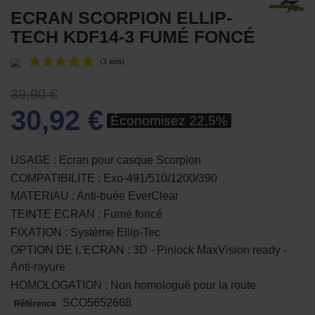
ECRAN SCORPION ELLIP-
TECH KDF14-3 FUMÉ FONCÉ
39,90 €
30,92 €
Économisez 22,5%
USAGE : Ecran pour casque Scorpion
COMPATIBILITE : Exo-491/510/1200/390
(3 avis)
MATERIAU : Anti-buée EverClear
TEINTE ECRAN : Fumé foncé
FIXATION : Système Ellip-Tec
OPTION DE L'ECRAN : 3D - Pinlock MaxVision ready -
Anti-rayure
HOMOLOGATION : Non homologué pour la route
SCO5652668
Référence