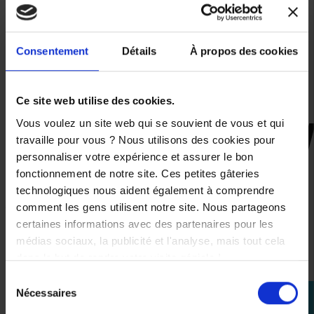
de maximiser l'imperméabilité et réduire la sonorité.
Compatible :
- EXO-491
Consentement
Détails
À propos des cookies
- EXO-510
- EXO-1200
- EXO-390
Ce site web utilise des cookies.
Vous voulez un site web qui se souvient de vous et qui
travaille pour vous ? Nous utilisons des cookies pour
CES PRODUITS SONT
personnaliser votre expérience et assurer le bon
SUSCEPTIBLES DE VOUS
fonctionnement de notre site. Ces petites gâteries
INTÉRESSER
technologiques nous aident également à comprendre
comment les gens utilisent notre site. Nous partageons
certaines informations avec des partenaires pour les
-11,7%
médias sociaux, la publicité et l'analyse, mais tout cela
dans le but de rendre votre visite géniale !
Sélection
Nécessaires
perm_identity
du
consentement
Se