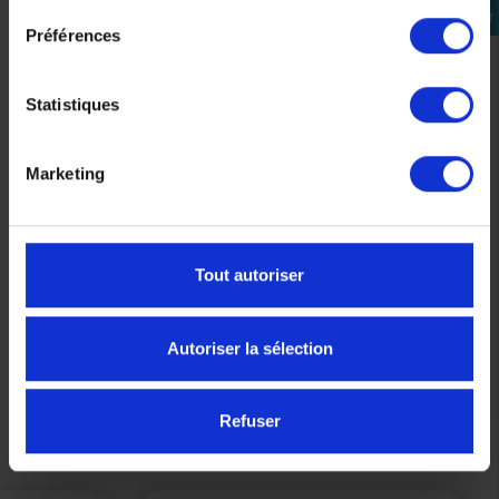
connecter
Préférences
Statistiques
Marketing
Ecran Scorpion Ellip-Tech KDF14-3 Miroir Argent
Tout autoriser
44,06 €
49,90 €
-11,7%
Autoriser la sélection
Précédent
Suivant
Refuser