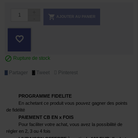

AJOUTER AU PANIER
favorite_border

Rupture de stock
Partager
Tweet
Pinterest
PROGRAMME FIDELITE
En achetant ce produit vous pouvez gagner des points
de fidélité
PAIEMENT CB EN x FOIS
Pour faciliter votre achat, vous avez la possibilité de
régler en 2, 3 ou 4 fois