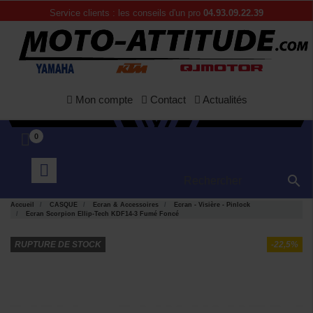
Service clients : les conseils d'un pro
04.93.09.22.39
Mon compte
Contact
Actualités
0

Accueil
CASQUE
Ecran & Accessoires
Ecran - Visière - Pinlock
Ecran Scorpion Ellip-Tech KDF14-3 Fumé Foncé
RUPTURE DE STOCK
-22,5%