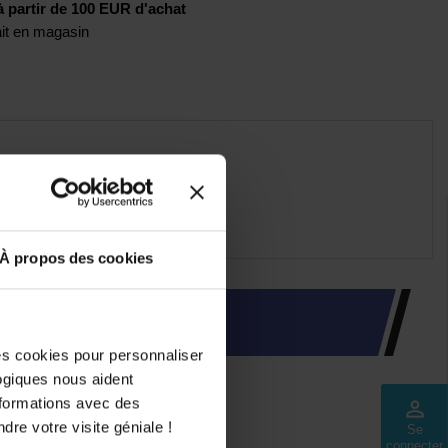
artir de 100 EUR d'achat
rait en magasin
À propos des cookies
INTÉRESSER
des cookies pour personnaliser
logiques nous aident
nformations avec des
perm_identity
dre votre visite géniale !
Se
connecter