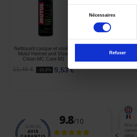
Sélection
Nécessaires
du
consentement
Nettoyant casque et visière
Nettoyant sans e
Refuser
Motul Helmet and Visor
OFF High-Perfo
Clean MC Care M1
15,00 €
9,53 €
11,46 €
-16,8%