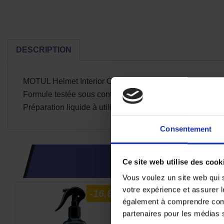
DESCRIPTION
MOTUL Helmet Interior Clean nettoie en profondeur et 
Formule testée sous contrôle dermatologique
Préparation liquide à utiliser sans dilution
Consentement
CES PRODUI
Ce site web utilise des cook
Vous voulez un site web qui s
votre expérience et assurer l
-16,8%
également à comprendre comme
partenaires pour les médias so