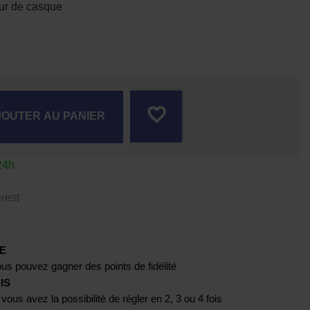
eur de casque
favorite_border
JOUTER AU PANIER
24h
rest
E
us pouvez gagner des points de fidélité
IS
 vous avez la possibilité de régler en 2, 3 ou 4 fois