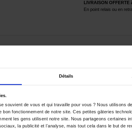
LIVRAISON OFFERTE à p
En point relais ou en ret
combat les mauvaises odeurs
Détails
TS SONT SUSCEPTIBLES DE VOUS 
ies.
e souvient de vous et qui travaille pour vous ? Nous utilisons 
e bon fonctionnement de notre site. Ces petites gâteries techno
nt les gens utilisent notre site. Nous partageons certaines i
ciaux, la publicité et l'analyse, mais tout cela dans le but de ren