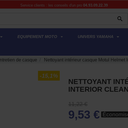
Service clients : les conseils d'un pro
04.93.09.22.39

EQUIPEMENT MOTO
UNIVERS YAMAHA
ntretien de casque
Nettoyant intérieur casque Motul Helmet
-15,1%
NETTOYANT INT
INTERIOR CLEA
11,22 €
9,53 €
Économis