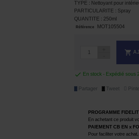
TYPE : Nettoyant pour intéri
PARTICULARITE : Spray
QUANTITE : 250ml
MOT105504
Référence

A

En stock - Expédié sous 
Partager
Tweet
Pinte
PROGRAMME FIDELIT
En achetant ce produit vo
PAIEMENT CB EN x FO
Pour faciliter votre achat,