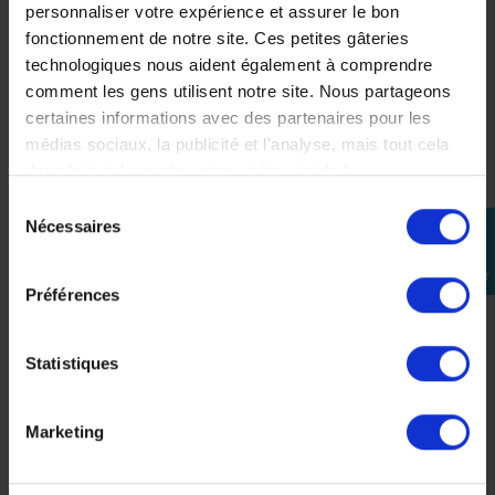
personnaliser votre expérience et assurer le bon
fonctionnement de notre site. Ces petites gâteries
technologiques nous aident également à comprendre
comment les gens utilisent notre site. Nous partageons
certaines informations avec des partenaires pour les
médias sociaux, la publicité et l'analyse, mais tout cela
dans le but de rendre votre visite géniale !
Sélection
Blouson Ixon AllRoad X-Dry 14:20 Grege Navy Noir
Nécessaires
perm_identity
du
140,00 €
279,99 €
-50%
consentement
Se
connecter
Préférences
M
2XL
Statistiques
Précédent
Suivant
Marketing