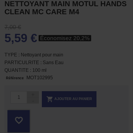
NETTOYANT MAIN MOTUL HANDS
CLEAN MC CARE M4
7,00 €
5,59 €
Économisez 20,2%
TYPE : Nettoyant pour main
PARTICULRITE : Sans Eau
QUANTITE : 100 ml
MOT102995
Référence

AJOUTER AU PANIER
favorite_border