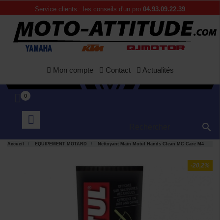
Service clients : les conseils d'un pro
04.93.09.22.39
Mon compte
Contact
Actualités
0

Accueil
EQUIPEMENT MOTARD
Nettoyant Main Motul Hands Clean MC Care M4
-20,2%