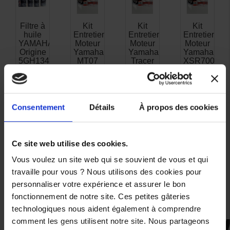
Filtre à
Kit
Kit
Kit
huile
Entretien
Entretien
Entretien
YAMAHA
Moteur
Moteur
Moteur
Origine
Yamaha
Yamaha
Yamaha
5GH134409000
MT07
Tracer
XSR700
2014 à
7 2016
de
2024
à 2024
2017 à
19,00 €
2024
123,00 €
123,00 €
Consentement
Détails
À propos des cookies
123,00 
Ce site web utilise des cookies.
Vous voulez un site web qui se souvient de vous et qui
travaille pour vous ? Nous utilisons des cookies pour
personnaliser votre expérience et assurer le bon
Précédent
Suivant
fonctionnement de notre site. Ces petites gâteries
technologiques nous aident également à comprendre
comment les gens utilisent notre site. Nous partageons