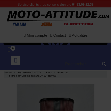
Service clients : les conseils d'un pro
04.93.09.22.39
Mon compte
Contact
Actualités
0

Accueil
EQUIPEMENT MOTO
Filtre
Filtre a Air
Filtre a air Origine Yamaha 1WS144500000