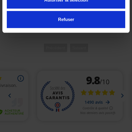
Filtre a air Origine Yamaha B74E540700
Refuser
12,76 €
Précédent
Suivant