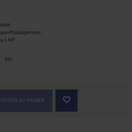
 Mesh
po-Phalangiennes
u 1 KP
3XL
favorite_border
JOUTER AU PANIER