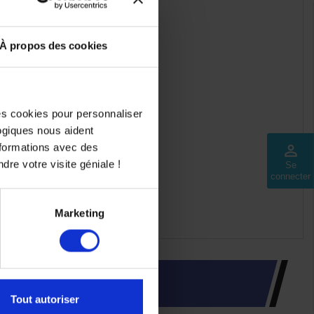
À propos des cookies
des cookies pour personnaliser
logiques nous aident
nformations avec des
perm_identity
dre votre visite géniale !
Se
connecter
Marketing
INTÉRESSER
Tout autoriser