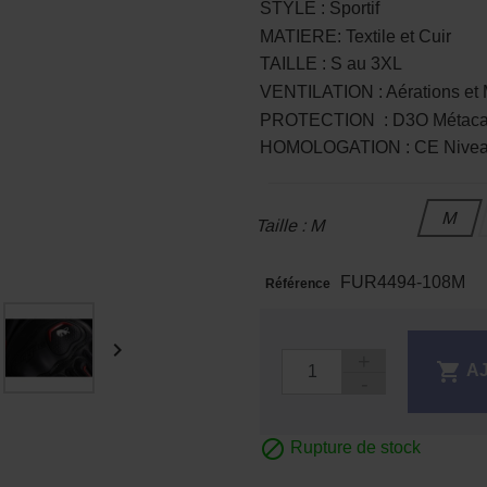
STYLE : Sportif
MATIERE: Textile et Cuir
TAILLE : S au 3XL
VENTILATION : Aérations et
PROTECTION : D3O Métacar
HOMOLOGATION : CE Nivea
M
Taille : M
FUR4494-108M
Référence


A

Rupture de stock