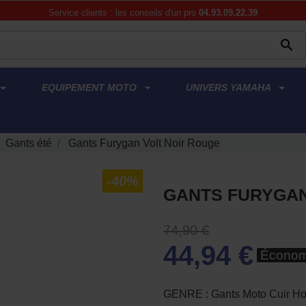
Service clients : les conseils d'un pro
04.93.09.22.39

EQUIPEMENT MOTO
UNIVERS YAMAHA
Gants été
Gants Furygan Volt Noir Rouge
-40%
GANTS FURYGAN
74,90 €
44,94 €
Économ
GENRE : Gants Moto Cuir 