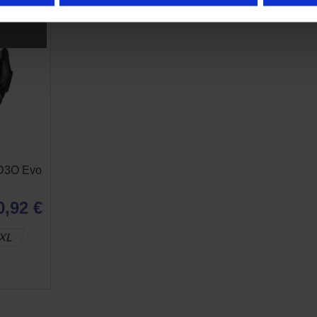
DE
-18%
 D3O Evo
0,92 €
XL