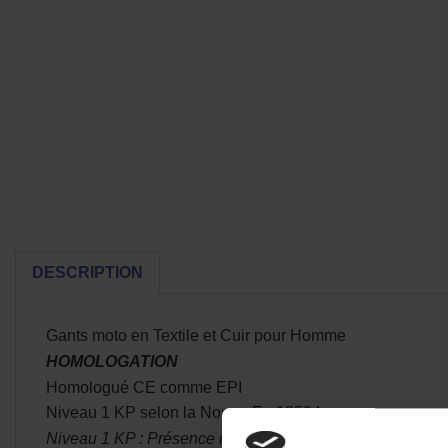
DESCRIPTION
Gants moto en Textile et Cuir pour Homme
HOMOLOGATION
Homologué CE comme EPI
Niveau 1 KP selon la Norme En 13594
Niveau 1 KP : Présence de
coque de protection des doigts