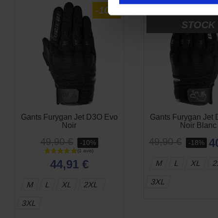
-10%
RUPTURE 
STOCK
Gants Furygan Jet D3O Evo
Gants Furygan Jet
Noir
Noir Blanc
49,90 €
4
49,90 €
-10%
-18%
44,91 €
M
L
XL
2
3XL
M
L
XL
2XL
3XL