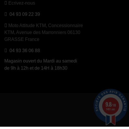
Ecrivez-nous
04 93 09 22 39
Moto Attitude KTM,
Concessionnaire
KTM, Avenue des Marronniers 06130
GRASSE France
04 93 36 06 88
Magasin ouvert du Mardi au samedi
de 9h à 12h et de 14H à 18h30
9.8
/10
1491 avis