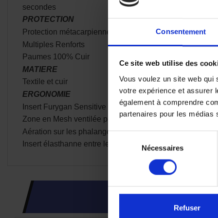
secondes
PROTECTION
Consentement
Protection métacarpienne D3O
Multiples Renforts
Paumes 100% Cuir
Ce site web utilise des cook
MATIERE
Vous voulez un site web qui s
Textile et cuir
votre expérience et assurer l
ERGONOMIE
également à comprendre comme
Insert Furygan Sensitive Science pour écran tactiles
partenaires pour les médias so
Zone en Mesh ventilée pour un flux d'air optimisé
Aération sur les phalanges proximales
Sélection
Insert élasthanne entre les doigts pour un ajustement, un c
Nécessaires
du
consentement
CES PRODUI
Refuser