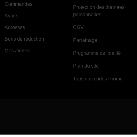
Commandes
Protection des données
personnelles
Avoirs
Adresses
CGV
Bons de réduction
Parrainage
Mes alertes
Programme de fidélité
Plan du site
Tous nos codes Promo