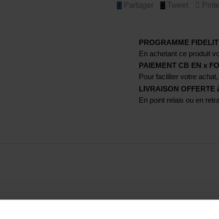
Partager
Tweet
Pinte
PROGRAMME FIDELIT
En achetant ce produit vo
PAIEMENT CB EN x FO
Pour faciliter votre achat,
LIVRAISON OFFERTE à p
En point relais ou en ret
 (KP, pour knuckle protection - protection de l'articulation des 